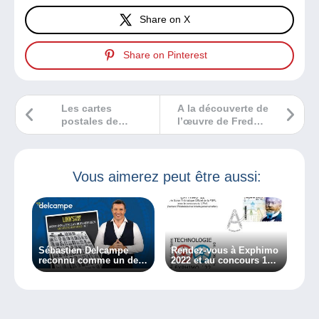
Share on X
Share on Pinterest
Les cartes
A la découverte de
postales de
l’œuvre de Fred
Catharina Klein
Spurgin
Vous aimerez peut être aussi:
Sébastien Delcampe
Rendez-vous à Exphimo
reconnu comme un des
2022 et au concours 1
philatélistes les plus
cadre par équipe !
influents selon le
magazine Linn’s !