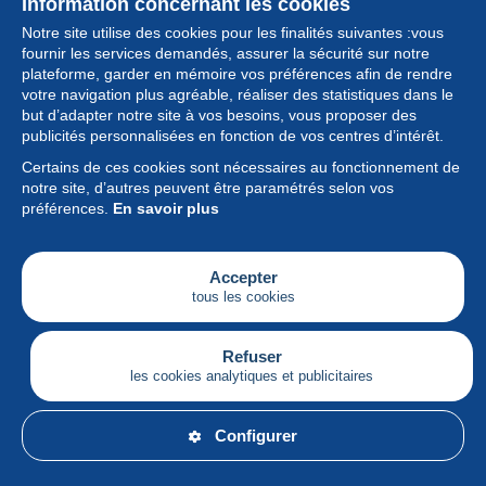
Information concernant les cookies
Notre site utilise des cookies pour les finalités suivantes :vous
fournir les services demandés, assurer la sécurité sur notre
plateforme, garder en mémoire vos préférences afin de rendre
votre navigation plus agréable, réaliser des statistiques dans le
but d’adapter notre site à vos besoins, vous proposer des
Collection
publicités personnalisées en fonction de vos centres d’intérêt.
Certains de ces cookies sont nécessaires au fonctionnement de
Actualités
notre site, d’autres peuvent être paramétrés selon vos
préférences.
En savoir plus
Fonctionnalités
Société
Accepter
tous les cookies
Services
Articles
Refuser
les cookies analytiques et publicitaires
Français
Configurer
© Delcampe International srl - Tous droits réservés.