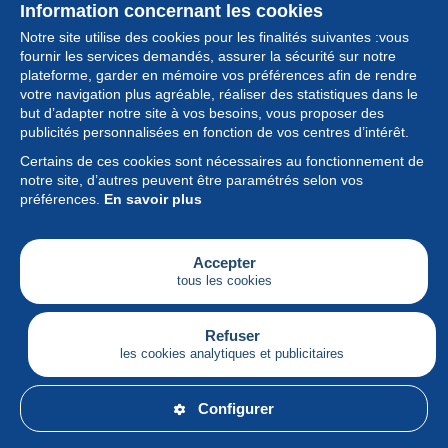
Information concernant les cookies
Notre site utilise des cookies pour les finalités suivantes :vous
fournir les services demandés, assurer la sécurité sur notre
plateforme, garder en mémoire vos préférences afin de rendre
votre navigation plus agréable, réaliser des statistiques dans le
but d’adapter notre site à vos besoins, vous proposer des
Collection
publicités personnalisées en fonction de vos centres d’intérêt.
Certains de ces cookies sont nécessaires au fonctionnement de
Actualités
notre site, d’autres peuvent être paramétrés selon vos
préférences.
En savoir plus
Fonctionnalités
Société
Accepter
tous les cookies
Services
Articles
Refuser
les cookies analytiques et publicitaires
Français
Configurer
© Delcampe International srl - Tous droits réservés.