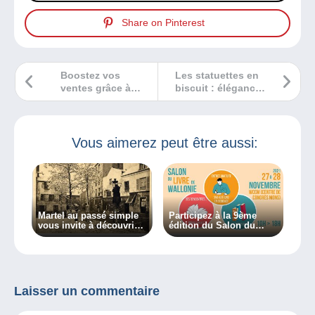
Share on Pinterest
Boostez vos
Les statuettes en
ventes grâce à
biscuit : élégance
notre nouvelle
mate et
fonctionnalité
raffinement
Réductions
intemporel
Boutique !
Vous aimerez peut être aussi:
Martel au passé simple
Participez à la 9ème
vous invite à découvrir
édition du Salon du
les métiers d’autrefois
Livre de Wallonie !
Laisser un commentaire