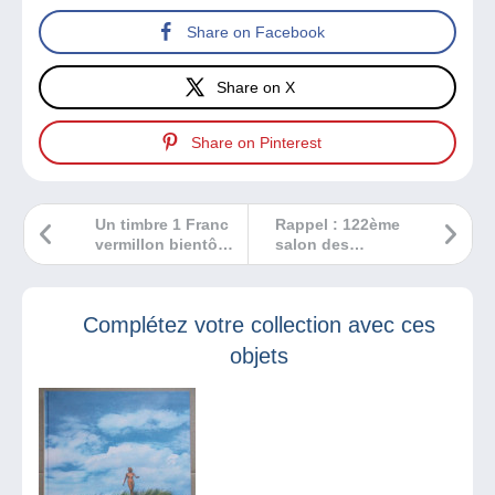
Share on Facebook
Share on X
Share on Pinterest
Un timbre 1 Franc
Rappel : 122ème
vermillon bientôt
salon des
pour vous ?
collectionneurs
aura lieu à
Mulhouse le 20
Complétez votre collection avec ces
octobre 2024
objets