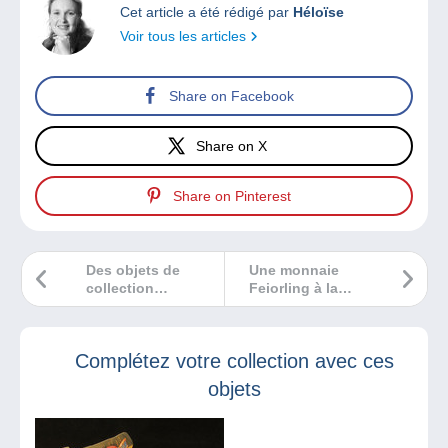
Cet article a été rédigé par
Héloïse
Voir tous les articles
Share on Facebook
Share on X
Share on Pinterest
Des objets de
Une monnaie
collection
Feiorling à la
encombrent votre
bécasse ?!
maison? Vendez-
les sans
Complétez votre collection avec ces
commission sur
Delcampe et
objets
gagnez du budget
pour ce que vous
aimez !