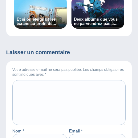
Et si on éteignait les
Deux albums que vous
écrans au profit de
ne parviendrez pas à
super bandes dessinées
lâcher !
adaptées aux plus
jeunes !
Laisser un commentaire
Votre adresse e-mail ne sera pas publiée. Les champs obligatoires
sont indiqués avec
*
Nom
*
Email
*