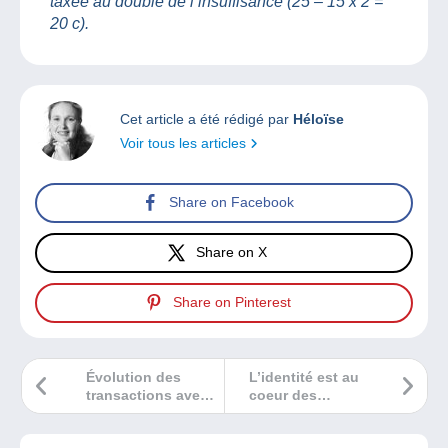
taxée au double de l’insuffisance (25 – 15 x 2 =
20 c).
Cet article a été rédigé par
Héloïse
Voir tous les articles
Share on Facebook
Share on X
Share on Pinterest
Évolution des
L’identité est au
transactions avec
coeur des
frais d’importation
préoccupations
dans ma