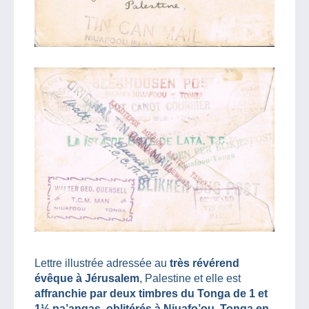
Lettre illustrée adressée au
très révérend
évêque à Jérusalem
, Palestine et elle est
affranchie par deux timbres du Tonga de 1 et
1½ pa’angas, oblitérés à Niuafo’ou, Tonga en