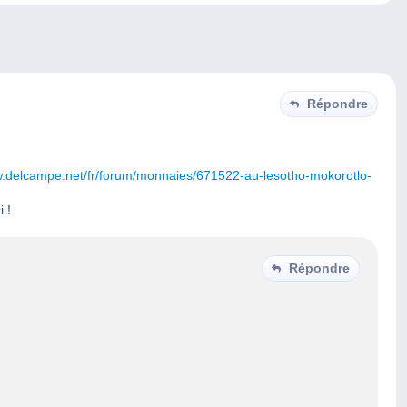
Répondre
w.delcampe.net/fr/forum/monnaies/671522-au-lesotho-mokorotlo-
 !
Répondre