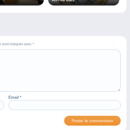
es sont indiqués avec
*
Email
*