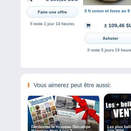
5 fr union et force an 9
Faire une offre
Il reste
1 jour 14 heures
± 109,46 $
Acheter
Il reste
5 jours 19 heur
Vous aimerez peut être aussi:
Découvrez le nouveau Delcampe
Les plus bel
Magazine Hors-Série 2
juin 2024