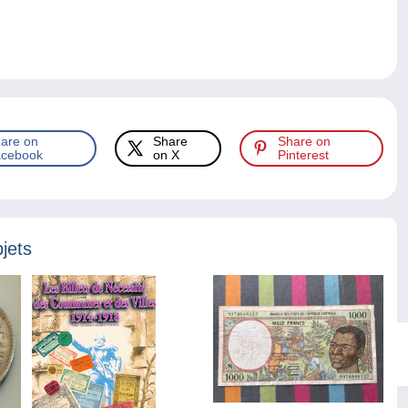
are on
Share
Share on
cebook
on X
Pinterest
jets