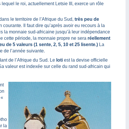
equel le roi, actuellement Letsie III, exerce un rôle
ns le territoire de l’Afrique du Sud,
très peu de
courante. Il faut dire qu’après avoir eu recours à la
lis la monnaie sud-africaine jusqu’à leur indépendance
 de cette période, la monnaie propre ne sera
réellement
u de 5 valeurs (1 sente, 2, 5, 10 et 25 lisente.)
La
te de l’année suivante.
nt de l’Afrique du Sud. Le
loti
est la devise officielle
Sa valeur est indexée sur celle du rand sud-africain qui
nt
son
 «
otho
r la