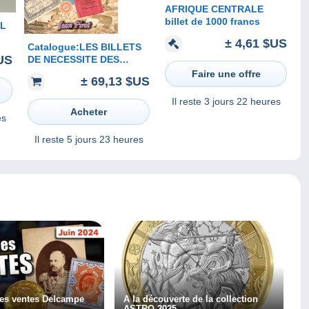
AFRIQUE CENTRALE
billet de 1000 francs
 L
± 4,61 $US
Catalogue:LES BILLETS
US
DE NECESSITE DES
COMMUNES ET DES
Faire une offre
± 69,13 $US
VILLES 1914-1918 Par J.
PIROT// (60€ France avec
Il reste
3 jours 22 heures
frais de Port)
Acheter
es
Il reste
5 jours 23 heures
les ventes Delcampe
A la découverte de la collection
ASTRO 2025