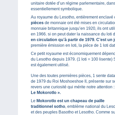
unitaire dotée d’un régime parlementaire, dans l
essentiellement symbolique.
Au royaume du Lesotho, entièrement enclavé da
pièces
de monnaie ont été mises en circulation 
monnaie britannique jusqu’en 1920, ils ont uti
en 1966. si on peut dater la naissance du loti
en circulation qu’à partir de 1979. C’est un je
première émission en loti, la pièce de 1 loti da
Ce petit royaume est économiquement dépenda
du Lesotho depuis 1979. (1 loti = 100 lisente) 
est également utilisé.
Une des toutes premières pièces, 1 sente data
de 1979 du Roi Moshoeshoe II, présente sur 
revers une curiosité qui mérite notre attention :
Le Mokorotlo ».
Le
Mokorotlo est un chapeau de paille
traditionnel sotho
, emblème national du Les
et des peuples Basotho et Lesotho. Comme su