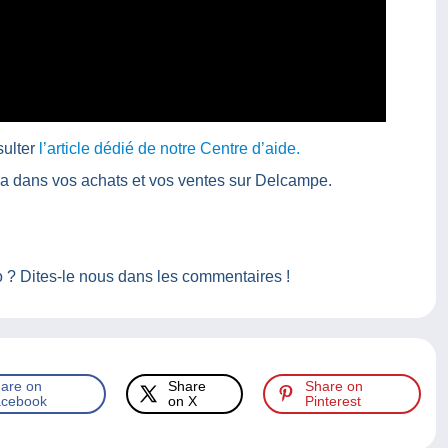
sulter
l’article dédié de notre Centre d’aide.
a dans vos achats et vos ventes sur Delcampe.
o ? Dites-le nous dans les commentaires !
are on
Share
Share on
cebook
on X
Pinterest