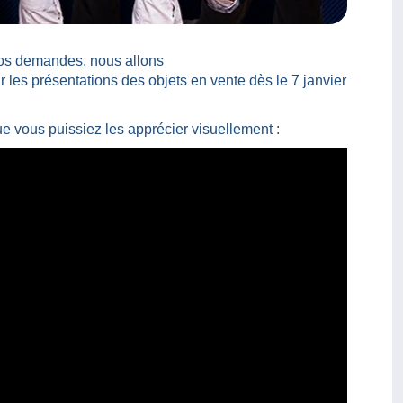
vos demandes, nous allons
sur les présentations des objets en vente dès le 7 janvier
e vous puissiez les apprécier visuellement :