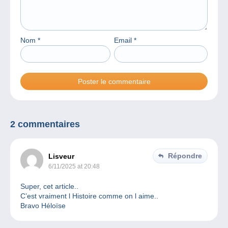
Nom
*
Email
*
2 commentaires
Répondre
Lisveur
6/11/2025 at 20:48
Super, cet article..
C’est vraiment l Histoire comme on l aime..
Bravo Héloïse