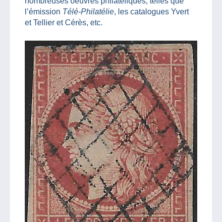
nombreuses oeuvres philatéliques, telles que
l’émission
Télé-Philatélie
, les catalogues Yvert
et Tellier et Cérès, etc.