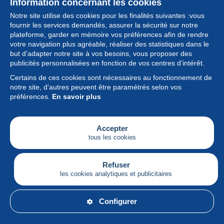
Information concernant les cookies
Notre site utilise des cookies pour les finalités suivantes :vous
fournir les services demandés, assurer la sécurité sur notre
plateforme, garder en mémoire vos préférences afin de rendre
votre navigation plus agréable, réaliser des statistiques dans le
but d’adapter notre site à vos besoins, vous proposer des
Collection
publicités personnalisées en fonction de vos centres d’intérêt.
Certains de ces cookies sont nécessaires au fonctionnement de
Actualités
notre site, d’autres peuvent être paramétrés selon vos
préférences.
En savoir plus
Fonctionnalités
Société
Accepter
tous les cookies
Services
Articles
Refuser
les cookies analytiques et publicitaires
Français
Configurer
© Delcampe International srl - Tous droits réservés.