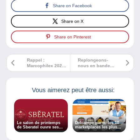
Share on Facebook
Share on X
Share on Pinterest
Rappel :
Replongeons-
Marcophilex 2024
nous en bande
a lieu ce week-end
dessiée dans la
!
Deuxième Guerre
mondiale
Vous aimerez peut être aussi:
Le salon de printemps
Delcampe parmi les 10
de Sberatel ouvre ses
marketplaces les plus
portes les 27 et 28 mars
durables d’Europe.
2020 !