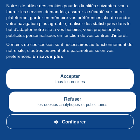
Notre site utilise des cookies pour les finalités suivantes :vous
fournir les services demandés, assurer la sécurité sur notre
plateforme, garder en mémoire vos préférences afin de rendre
votre navigation plus agréable, réaliser des statistiques dans le
but d’adapter notre site à vos besoins, vous proposer des
Collection
publicités personnalisées en fonction de vos centres d’intérêt.
Certains de ces cookies sont nécessaires au fonctionnement de
Actualités
notre site, d’autres peuvent être paramétrés selon vos
préférences.
En savoir plus
Fonctionnalités
Société
Accepter
tous les cookies
Services
Articles
Refuser
les cookies analytiques et publicitaires
Français
Configurer
© Delcampe International srl - Tous droits réservés.
Conditions d'utilisation
&
vie privée.