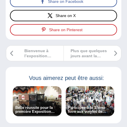
Share on Facebook
Share on X
Share on Pinterest
Bienvenue à
Plus que quelques
l’exposition
jours avant la
philatélique
Bourse de Saint-
départementale de
André-de-Cuzac
Billère
Vous aimerez peut être aussi:
Belle réussite pour la
Participez à la 17ème
première Exposition
foire aux vinyles de
Philatélique
Bruxelles !
Internationale Croix-
Rouge à Saint-Louis !