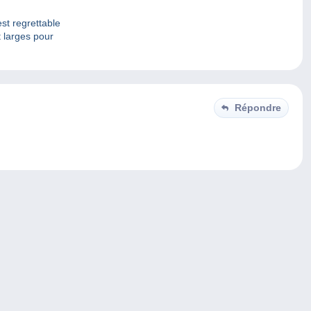
st regrettable
 larges pour
Répondre