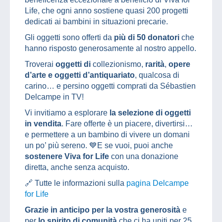
Life, che ogni anno sostiene quasi 200 progetti
dedicati ai bambini in situazioni precarie.
Gli oggetti sono offerti da
più di 50 donatori
che
hanno risposto generosamente al nostro appello.
Troverai
oggetti di
collezionismo,
rarità
,
opere
d’arte e oggetti d’antiquariato
, qualcosa di
carino… e persino oggetti comprati da Sébastien
Delcampe in TV!
Vi invitiamo a esplorare
la selezione di oggetti
in vendita
. Fare offerte è un piacere, divertirsi…
e permettere a un bambino di vivere un domani
un po’ più sereno. 💙E se vuoi, puoi anche
sostenere Viva for Life
con una donazione
diretta, anche senza acquisto.
🔗 Tutte le informazioni sulla
pagina Delcampe
for Life
Grazie in anticipo per la vostra generosità
e
per
lo spirito di comunità
che ci ha uniti per 25