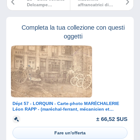
Delcampe
affrancatrici di
dicembre 2024
tipo A fuori dalla
Francia
Completa la tua collezione con questi
oggetti
Dépt 57 - LORQUIN - Carte-photo MARÉCHALERIE
Léon RAPP - (maréchal-ferrant, mécanicien et
charron) - env. de Sarrebourg
± 66,52 $US
Fare un'offerta