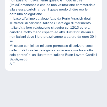
non ballano”” ovviamente questo e’ modo di dire
(Italo/Romanesco e che da’una valutazione commerciale
alla stessa cartolina) per il quale modo di dire ora le
daro’una spiegazione.
In base all’ultimo catalogo fatto da Furio Arrasich degli
illustratori di cartoline italiane ( Catalogo di riferimento
Italiano),la loro valutazione si aggira sui 12/13 euro a
cartolina,molto meno rispetto ad altri illustratori italiani e
non italiani dove i loro prezzi vanno a partire da euro 30 in
su.
Mi scuso con lei, se mi sono permesso di scrivere cose
delle quali forse lei ne e’gia’a conoscenza,ma ho scritto
solo perche’ e’ un illustratore italiano.Buon Lavoro,Cordiali
Saluti,roy55
A.F.