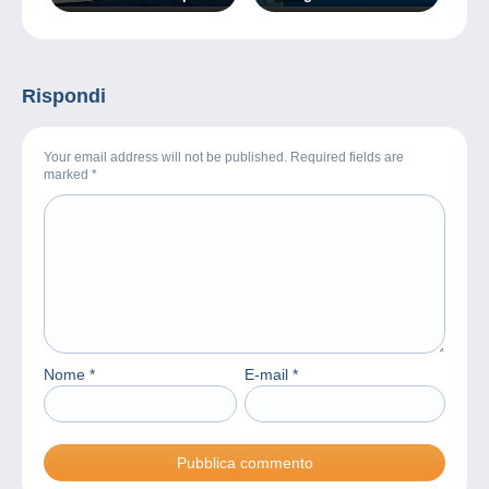
venditori Delcampe!
casa? Vendili senza
commissioni su
Delcampe e guadagna il
budget per ciò che ami!
Rispondi
Your email address will not be published. Required fields are
marked
*
Nome
*
E-mail
*