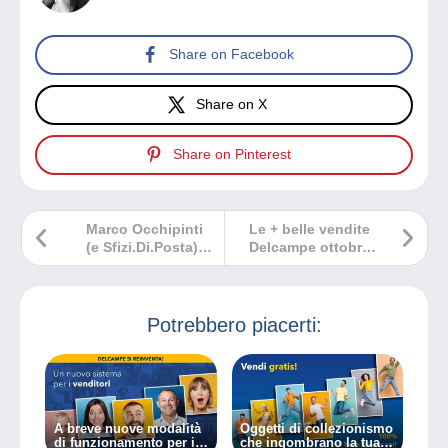
Share on Facebook
Share on X
Share on Pinterest
Marco Occhipinti
Le + belle vendite
(e Sfizi.Di.Posta) il
Delcampe ottobre
30 settembre 2025
2025
a Geo, su Rai 3!
Potrebbero piacerti:
A breve nuove modalità
Oggetti di collezionismo
di funzionamento per i
che ingombrano la tua