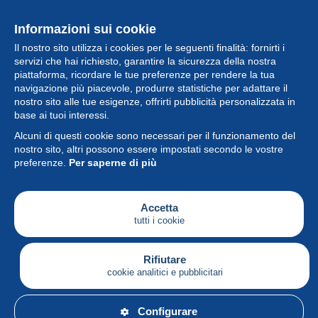
Informazioni sui cookie
Il nostro sito utilizza i cookies per le seguenti finalità: fornirti i
servizi che hai richiesto, garantire la sicurezza della nostra
piattaforma, ricordare le tue preferenze per rendere la tua
navigazione più piacevole, produrre statistiche per adattare il
nostro sito alle tue esigenze, offrirti pubblicità personalizzata in
Collezione
base ai tuoi interessi.
Alcuni di questi cookie sono necessari per il funzionamento del
Novità
nostro sito, altri possono essere impostati secondo le vostre
preferenze.
Per saperne di più
Funzione
Società
Accetta
tutti i cookie
Servizi
Sta scrivendo
Rifiutare
cookie analitici e pubblicitari
Italiano
Configurare