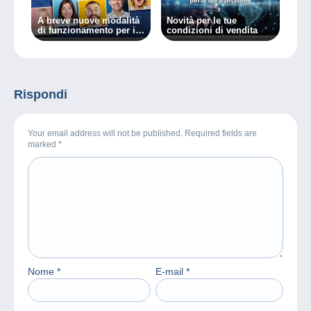
A breve nuove modalità
Novità per le tue
di funzionamento per i
condizioni di vendita
venditori Delcampe!
Rispondi
Your email address will not be published. Required fields are
marked
*
Nome
*
E-mail
*