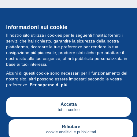
Informazioni sui cookie
Il nostro sito utilizza i cookies per le seguenti finalità: fornirti i
servizi che hai richiesto, garantire la sicurezza della nostra
piattaforma, ricordare le tue preferenze per rendere la tua
navigazione più piacevole, produrre statistiche per adattare il
nostro sito alle tue esigenze, offrirti pubblicità personalizzata in
Collezione
base ai tuoi interessi.
Alcuni di questi cookie sono necessari per il funzionamento del
Novità
nostro sito, altri possono essere impostati secondo le vostre
preferenze.
Per saperne di più
Funzione
Società
Accetta
tutti i cookie
Servizi
Sta scrivendo
Rifiutare
cookie analitici e pubblicitari