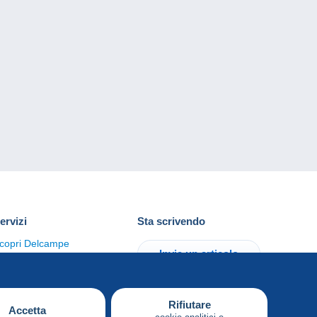
ervizi
Sta scrivendo
copri Delcampe
Invia un articolo
ontattaci
Rifiutare
Accetta