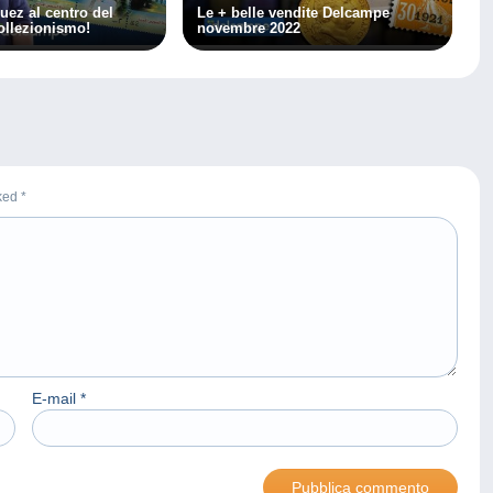
Suez al centro del
Le + belle vendite Delcampe
ollezionismo!
novembre 2022
rked
*
E-mail
*