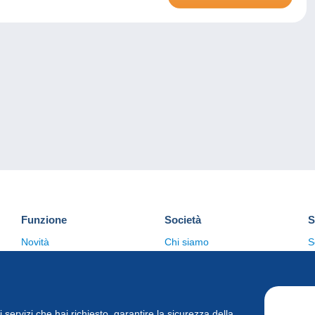
Funzione
Società
S
Novità
Chi siamo
S
Suggerimenti
Politica sulla privacy
C
Commerciale
i i servizi che hai richiesto, garantire la sicurezza della