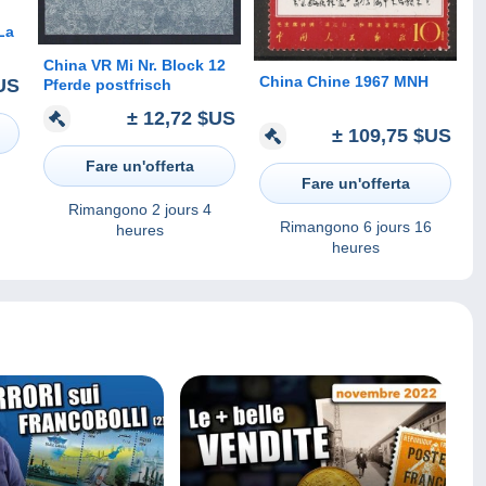
La
China VR Mi Nr. Block 12
e
China Chine 1967 MNH
US
Pferde postfrisch
± 12,72 $US
± 109,75 $US
Fare un'offerta
Fare un'offerta
Rimangono
2 jours 4
Rimangono
6 jours 16
heures
heures