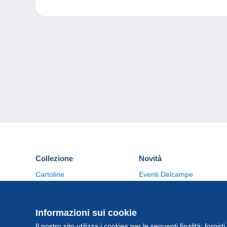
Collezione
Novità
Cartoline
Eventi Delcampe
Francobolli
Concorso
Monete & Banconote
Altre collezioni
Informazioni sui cookie
Il nostro sito utilizza i cookies per le seguenti finalità: fornirt