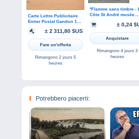
*Flamme sans timbre - 
Côte St André musée
Carte Lettre Publicitaire
Hector Berlioz - 38 Isèr
Entier Postal Gandon 15F
± 0,24 $
Oblitéré Paris 1954 RARE
± 2 311,80 $US
Acquistare
Fare un'offerta
Rimangono
4 jours 3
heures
Rimangono
2 jours 5
heures
Potrebbero piacerti: