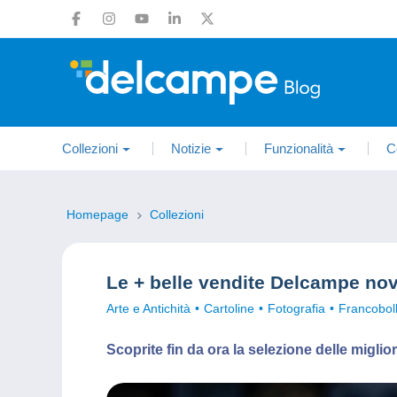
Collezioni
Notizie
Funzionalità
C
Homepage
Collezioni
Le + belle vendite Delcampe no
Arte e Antichità
Cartoline
Fotografia
Francoboll
Scoprite fin da ora la selezione delle migl