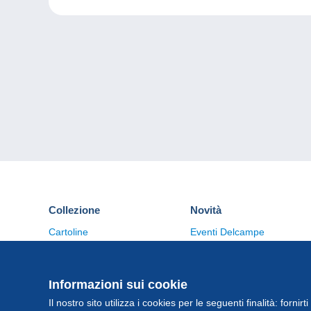
Collezione
Novità
Cartoline
Eventi Delcampe
Francobolli
Concorso
Monete & Banconote
Altre collezioni
Informazioni sui cookie
Il nostro sito utilizza i cookies per le seguenti finalità: fornirt