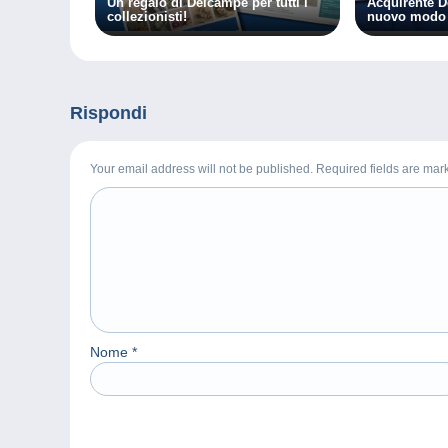
Un regalo di Delcampe per tutti i
Acquirente D
collezionisti!
nuovo modo 
Rispondi
Your email address will not be published. Required fields are ma
Nome
*