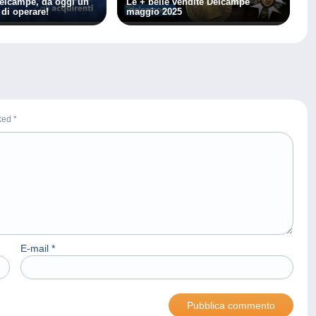
elcampe, da oggi un
Le + belle vendite Delcampe
di operare!
maggio 2025
rked
*
E-mail
*