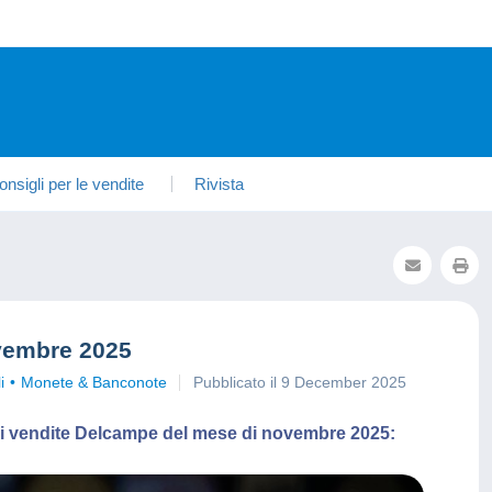
onsigli per le vendite
Rivista
vembre 2025
i
Monete & Banconote
Pubblicato il 9 December 2025
iori vendite Delcampe del mese di novembre 2025: