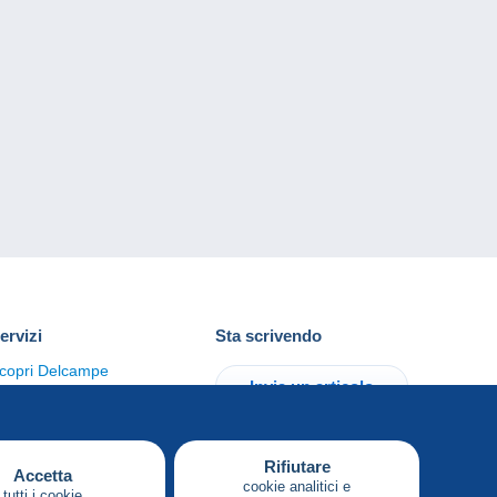
ervizi
Sta scrivendo
copri Delcampe
Invia un articolo
ontattaci
Rifiutare
Accetta
cookie analitici e
tutti i cookie