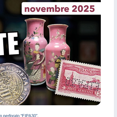
o perforato “EIPA30”.