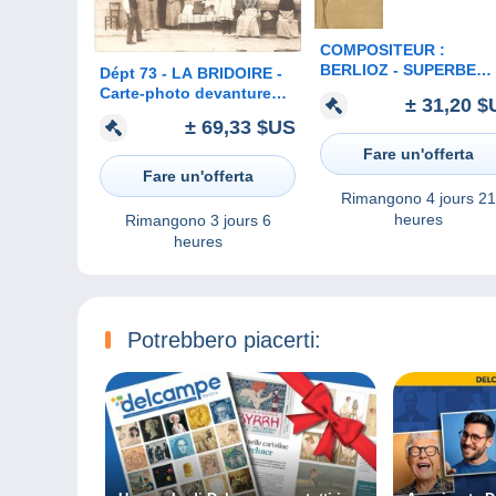
COMPOSITEUR :
BERLIOZ - SUPERBE
Dépt 73 - LA BRIDOIRE -
LITHOGRAPHIE en
Carte-photo devanture
± 31,20 $
RELIEF ART NOUVEAU 
MAGASIN DE
± 69,33 $US
MEISSNER & BUCH -
NOUVEAUTÉS Françoise
ANNÉE: ENV. 1900 (b-9
et Francis PARET -
Fare un'offerta
(famille PARET-PEINTRE)
Fare un'offerta
Rimangono
4 jours 21
heures
Rimangono
3 jours 6
heures
Potrebbero piacerti: