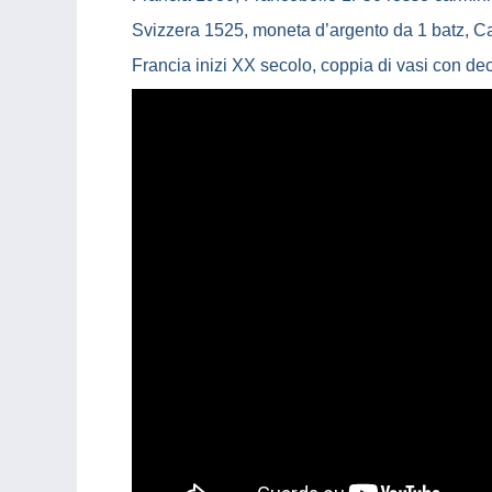
Svizzera 1525, moneta d’argento da 1 batz, Ca
Francia inizi XX secolo, coppia di vasi con de