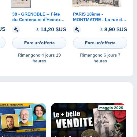
38 - GRENOBLE -- Fête
PARIS 18ème -
du Centenaire d'Hector
MONTMATRE - La rue du
Berlioz
Mont Cenis - la Maison
US
± 14,20 $US
± 8,90 $US
-
de Berlioz
13)
Fare un'offerta
Fare un'offerta
Rimangono
4 jours 19
Rimangono
6 jours 7
heures
heures