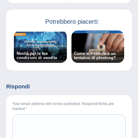
2026
perché
collezioniamo?
Potrebbero piacerti:
Novità per le tue
Come si riconosce un
condizioni di vendita
tentativo di phishing?
Rispondi
Your email address will not be published. Required fields are
marked
*