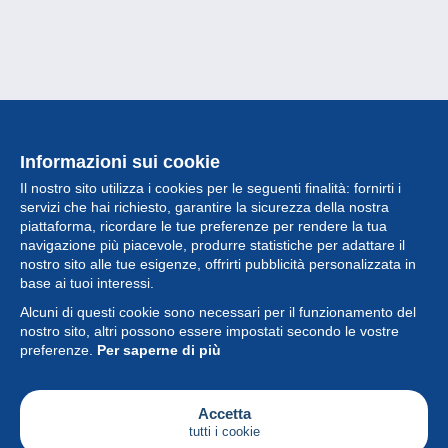
Informazioni sui cookie
Il nostro sito utilizza i cookies per le seguenti finalità: fornirti i
servizi che hai richiesto, garantire la sicurezza della nostra
piattaforma, ricordare le tue preferenze per rendere la tua
navigazione più piacevole, produrre statistiche per adattare il
nostro sito alle tue esigenze, offrirti pubblicità personalizzata in
Collezione
base ai tuoi interessi.
Alcuni di questi cookie sono necessari per il funzionamento del
Novità
nostro sito, altri possono essere impostati secondo le vostre
preferenze.
Per saperne di più
Funzione
Società
Accetta
tutti i cookie
Servizi