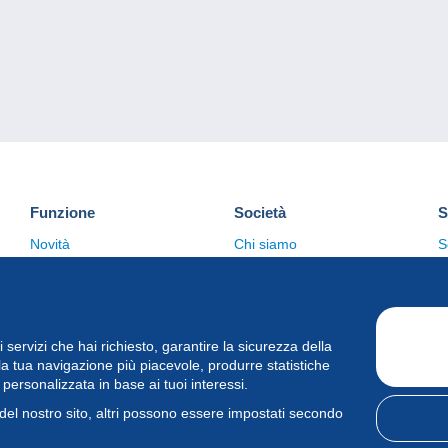
Funzione
Società
S
Novità
Chi siamo
S
Suggerimenti
Politica sulla privacy
C
Commerciale
i i servizi che hai richiesto, garantire la sicurezza della
la tua navigazione più piacevole, produrre statistiche
à personalizzata in base ai tuoi interessi.
del nostro sito, altri possono essere impostati secondo