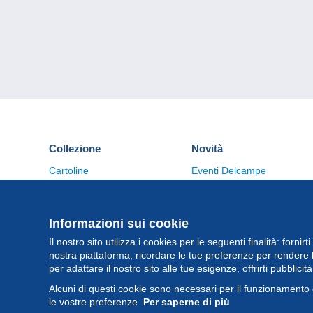
Collezione
Novità
Cartoline
Eventi Delcampe
Francobolli
Concorso
Monete & Banconote
Altre collezioni
Informazioni sui cookie
Il nostro sito utilizza i cookies per le seguenti finalità: fornirt
nostra piattaforma, ricordare le tue preferenze per rendere 
per adattare il nostro sito alle tue esigenze, offrirti pubblicit
Alcuni di questi cookie sono necessari per il funzionamento 
le vostre preferenze.
Per saperne di più