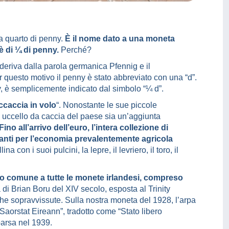
ca quarto di penny.
È il nome dato a una moneta
 è di ¼ di penny.
Perché?
deriva dalla parola germanica Pfennig e il
r questo motivo il penny è stato abbreviato con una “d”.
ny, è semplicemente indicato dal simbolo “¼ d”.
caccia in volo
“. Nonostante le sue piccole
e uccello da caccia del paese sia un’aggiunta
Fino all’arrivo dell’euro, l’intera collezione di
anti per l’economia prevalentemente agricola
na con i suoi pulcini, la lepre, il levriero, il toro, il
olo comune a tutte le monete irlandesi, compreso
di Brian Boru del XIV secolo, esposta al Trinity
che sopravvissute. Sulla nostra moneta del 1928, l’arpa
“Saorstat Eireann”, tradotto come “Stato libero
parsa nel 1939.