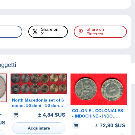
Share on
Share on
X
Pinterest
oggetti
North Macedonia set of 6
coins: 50 deni - 50 denari
COLONIE - COLONIALES
1993-2018 UNC
± 4,84 $US
- INDOCHINE - INDO
CHINA - 20 CENT 1894 -
US
N
± 72,80 $US
RARE - 5,41 Gr.
Acquistare