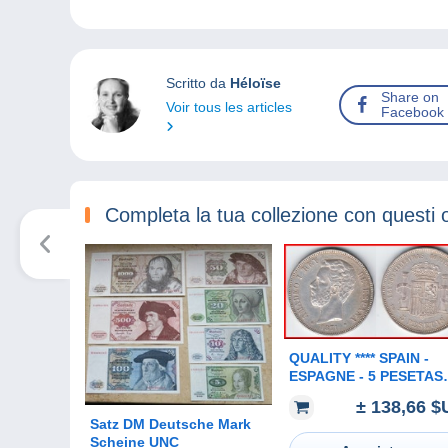
Scritto da
Héloïse
Share on
Voir tous les articles
Facebook
Completa la tua collezione con questi 
QUALITY **** SPAIN -
ESPAGNE - 5 PESETAS
1871 (74) AMADEO I -
± 138,66 $
SILVER -ARGENT **** E
Satz DM Deutsche Mark
ACHAT IMMEDIAT !!!
Scheine UNC