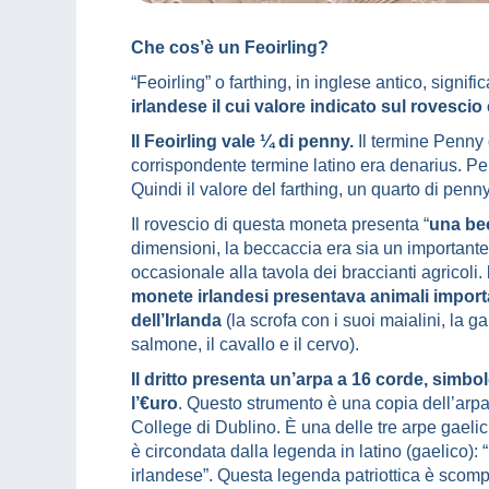
Che cos’è un Feoirling?
“Feoirling” o farthing, in inglese antico, signifi
irlandese il cui valore indicato sul rovescio
Il Feoirling vale ¼ di penny.
Il termine Penny 
corrispondente termine latino era denarius. Pe
Quindi il valore del farthing, un quarto di pen
Il rovescio di questa moneta presenta “
una bec
dimensioni, la beccaccia era sia un important
occasionale alla tavola dei braccianti agricoli.
monete irlandesi presentava animali import
dell’Irlanda
(la scrofa con i suoi maialini, la galli
salmone, il cavallo e il cervo).
Il dritto presenta un’arpa a 16 corde, simb
l’€uro
. Questo strumento è una copia dell’arpa 
College di Dublino. È una delle tre arpe gaeli
è circondata dalla legenda in latino (gaelico): 
irlandese”. Questa legenda patriottica è scom