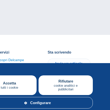
ervizi
Sta scrivendo
copri Delcampe
Invia un articolo
ontattaci
Rifiutare
Accetta
cookie analitici e
tutti i cookie
pubblicitari
Italiano
Configurare