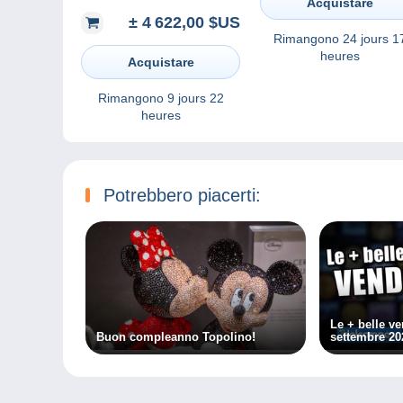
Acquistare
± 4 622,00 $US
Rimangono
24 jours 1
heures
Acquistare
Rimangono
9 jours 22
heures
Potrebbero piacerti:
Le + belle v
Buon compleanno Topolino!
settembre 20