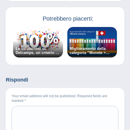
britannico
2026
Potrebbero piacerti:
Le valutazioni su
Miglioramento della
Delcampe, un criterio di
categoria “Monete >
fiducia
Svizzera”.
Rispondi
Your email address will not be published. Required fields are
marked
*