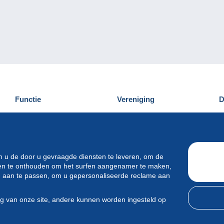
Functie
Vereniging
D
Nieuwigheden
Wie zijn wij
D
Tips
Privacy
C
Commercieel
m u de door u gevraagde diensten te leveren, om de
ren te onthouden om het surfen aangenamer te maken,
en aan te passen, om u gepersonaliseerde reclame aan
ng van onze site, andere kunnen worden ingesteld op
e International srl - Alle rechten voorbehouden.
Gebruiks
&
privacyvo