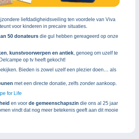
ijzondere liefdadigheidsveiling ten voordele van Viva
teunt voor kinderen in precaire situaties.
dan 50 donateurs
die gul hebben gereageerd op onze
ken
,
kunstvoorwerpen en antiek
, genoeg om uzelf te
Delcampe op tv heeft gekocht!
bekijken. Bieden is zowel uzelf een plezier doen… als
eunen
met een directe donatie, zelfs zonder aankoop.
e for Life
gheid
en voor
de gemeenschapszin
die ons al 25 jaar
romen vindt dat nog meer betekenis geeft aan dit mooie