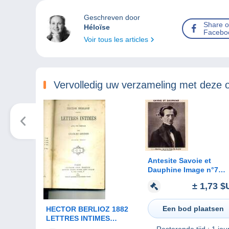
Geschreven door
Share 
Héloïse
Facebo
Voir tous les articles
Vervolledig uw verzameling met deze 
Antesite Savoie et
Dauphine Image n°7
BERLIOZ ne a la Cote S
± 1,73 $
Andre en Dauphine
Een bod plaatsen
HECTOR BERLIOZ 1882
LETTRES INTIMES
PREFACE GOUNOD RELIE
Resterende tijd :
1 jou