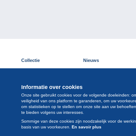
Collectie
Nieuws
Postkaarten
Delcampe Evenementen
Postzegels
Wedstrijden
Munten en Bankbiljetten
Informatie over cookies
Andere collecties
Onze site gebruikt cookies voor de volgende doeleinden: o
veiligheid van ons platform te garanderen, om uw voorkeu
om statistieken op te stellen om onze site aan uw behoeft
te bieden volgens uw interesses.
Sommige van deze cookies zijn noodzakelijk voor de werki
basis van uw voorkeuren.
En savoir plus
© Delcamp