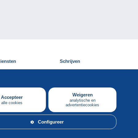
iensten
Schrijven
elcampe ontdekken
Een bericht
ontact
verzenden
Weigeren
Accepteer
analytische en
alle cookies
advertentiecookies
Nederlands
Configureer
orwaarden.