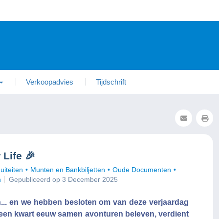
Verkoopadvies
Tijdschrift
 Life 🎉
uiteiten
Munten en Bankbiljetten
Oude Documenten
n
Gepubliceerd op 3 December 2025
aan... en we hebben besloten om van deze verjaardag
t een kwart eeuw samen avonturen beleven, verdient