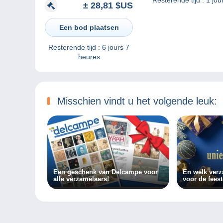
± 28,81 $US
PARTIE CUIR ET CARTON
Een bod plaatsen
Resterende tijd :
6 jours 7
heures
Misschien vindt u het volgende leuk:
Een geschenk van Delcampe voor
En welk verza
alle verzamelaars!
voor de fees