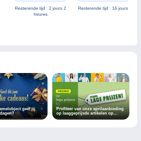
Resterende tijd :
16 jours
Resterende tijd :
2 jours 2
heures
melobject geef jij
Profiteer van onze aprilaanbieding
tdagen?
op laaggeprijsde artikelen op
Delcampe!