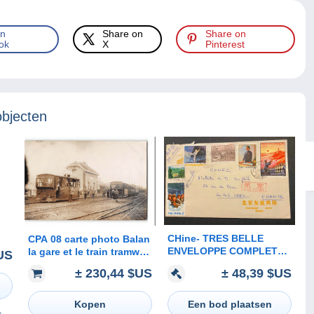
on
Share on
Share on
ok
X
Pinterest
objecten
CHine- TRES BELLE
CPA 08 carte photo Balan
t
ENVELOPPE COMPLETE-
la gare et le train tramway
US
VERS 1960
- carte Allemande Ligne
± 48,39 $US
± 230,44 $US
Balan Sedan
Een bod plaatsen
Kopen
r