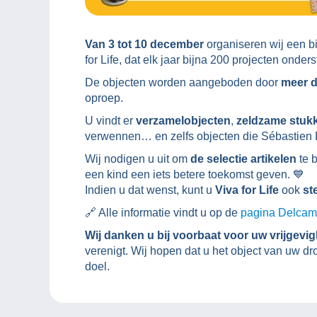
Van 3 tot 10 december
organiseren wij een b
for Life, dat elk jaar bijna 200 projecten onders
De objecten worden aangeboden door
meer 
oproep.
U vindt er
verzamelobjecten
,
zeldzame stuk
verwennen… en zelfs objecten die Sébastien 
Wij nodigen u uit om
de selectie artikelen
te 
een kind een iets betere toekomst geven. 💙
Indien u dat wenst, kunt u
Viva for Life
ook
st
🔗 Alle informatie vindt u op de
pagina Delcamp
Wij danken u bij voorbaat voor uw vrijgevi
verenigt. Wij hopen dat u het object van uw d
doel.