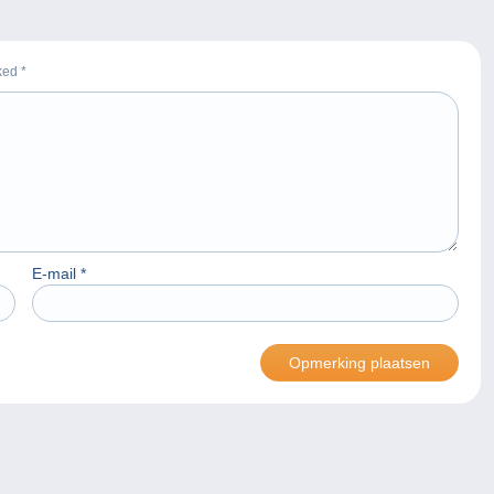
rked
*
E-mail
*