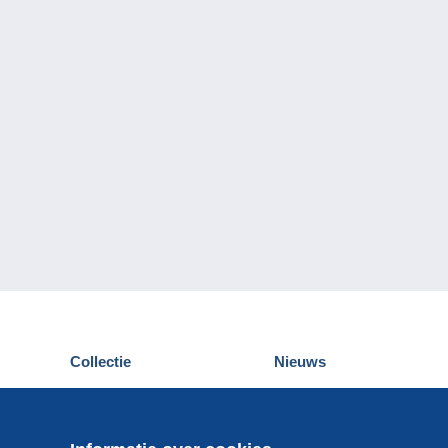
Collectie
Nieuws
Postkaarten
Delcampe Evenementen
Postzegels
Wedstrijden
Munten en Bankbiljetten