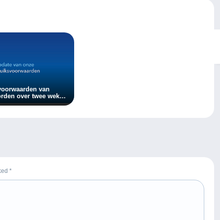
voorwaarden van
rden over twee weken
rked
*