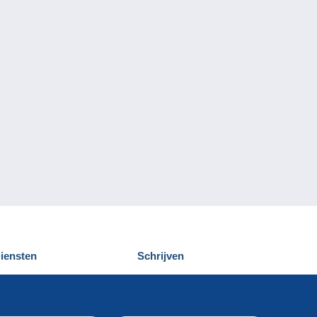
iensten
Schrijven
elcampe ontdekken
Een bericht
ontact
verzenden