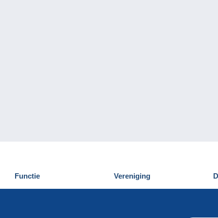
Functie
Vereniging
D
Nieuwigheden
Wie zijn wij
D
Tips
Privacy
C
Commercieel