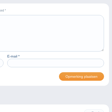
rked
*
E-mail
*