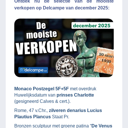
Ontdek nu de selectie van de mooiste
verkopen op Delcampe van december 2025:
Monaco Postzegel 5F+5F
met overdruk
Huwelijksdatum van
prinses Charlotte
(gesigneerd Calves & cert.).
Rome, 47 v.Chr.,
zilveren denarius Lucius
Plautius Plancus
Staat Pr.
Bronzen sculptuur met groene patina “
De Venus