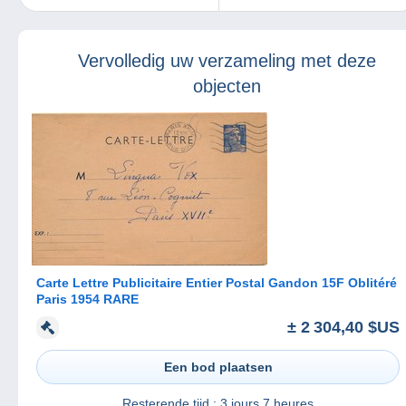
Nobelprijswinnaars?
van Delcampe worden
over twee weken
bijgewerkt.
Vervolledig uw verzameling met deze
objecten
Carte Lettre Publicitaire Entier Postal Gandon 15F Oblitéré
Paris 1954 RARE
± 2 304,40 $US
Een bod plaatsen
Resterende tijd :
3 jours 7 heures