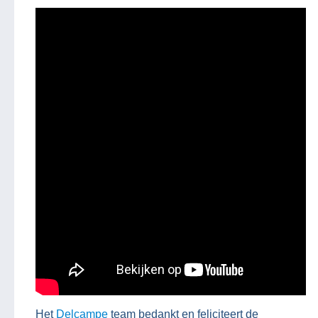
Het
Delcampe
team bedankt en feliciteert de