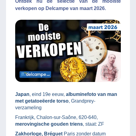
Ontdek nu de selectie van de mooiste
verkopen op Delcampe van maart 2026.
Japan
, eind 19e eeuw,
albuminefoto van man
met getatoeëerde torso
, Grandprey-
verzameling
Frankrijk, Chalon-sur-Saône, 620-640,
merovingische gouden triens
, staat: ZF
Zakhorloge, Bréguet
Paris zonder datum