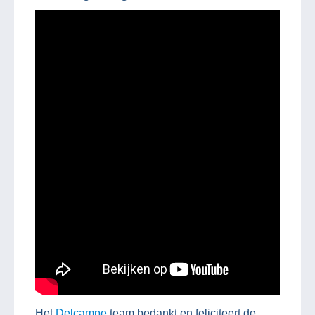
Het
Delcampe
team bedankt en feliciteert de