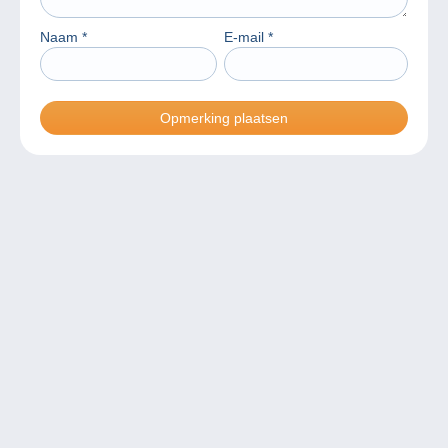
Naam
*
E-mail
*