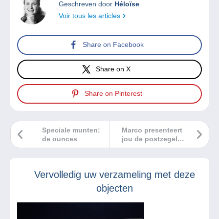
Geschreven door
Héloïse
Voir tous les articles
Share on Facebook
Share on X
Share on Pinterest
Speciale munten:
Marco presenteert
de ounces
jou de postzegel
Solar Impulse 2.
Vind jij de fout?
Vervolledig uw verzameling met deze
objecten