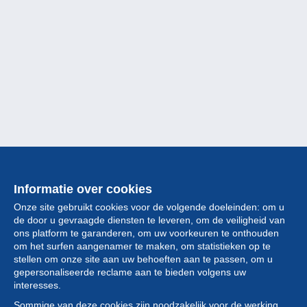
Informatie over cookies
Onze site gebruikt cookies voor de volgende doeleinden: om u
de door u gevraagde diensten te leveren, om de veiligheid van
ons platform te garanderen, om uw voorkeuren te onthouden
om het surfen aangenamer te maken, om statistieken op te
stellen om onze site aan uw behoeften aan te passen, om u
gepersonaliseerde reclame aan te bieden volgens uw
Collectie
interesses.
Sommige van deze cookies zijn noodzakelijk voor de werking