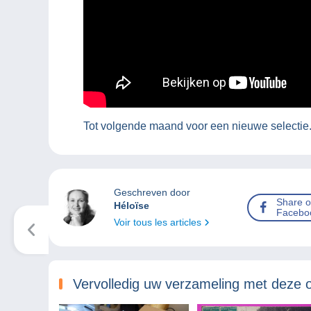
Tot volgende maand voor een nieuwe selectie
Geschreven door
Share 
Héloïse
Facebo
Voir tous les articles
Vervolledig uw verzameling met deze 