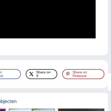
.
on
Share on
Share on
ok
X
Pinterest
objecten