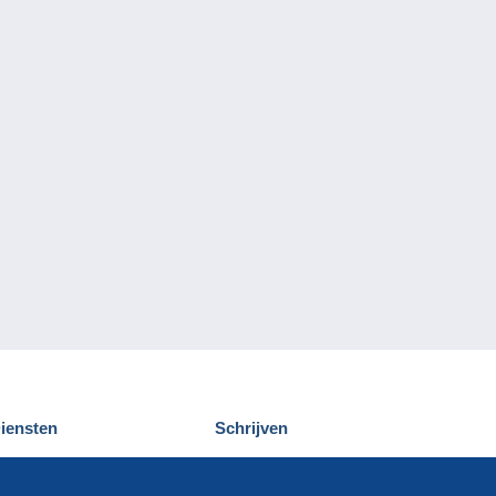
iensten
Schrijven
elcampe ontdekken
Een bericht
ontact
verzenden