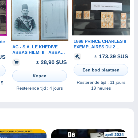
1868 PRINCE CHARLES 8
rie
EXEMPLAIRES DU 2
AC - ​​​​​​​S.A. LE KHEDIVE
BANNI ORANGE DONT UN
ABBAS HILMI II - ABBAS
are
± 173,39 $US
US
BLOC DE 4 T UNE PAIRE
II HELMY LAST KHEDIVE
n
± 28,90 $US
OF EGYPT SUDAN 14
JULY 1874 - 19
Een bod plaatsen
DECEMBER 1944
Kopen
Resterende tijd :
11 jours
 5
Resterende tijd :
4 jours
19 heures