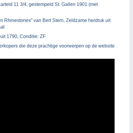
karteld 11 3/4, gestempeld St. Gallen 1901 (met
in Rhinestones” van Bert Stern, Zeldzame herdruk uit
aat
uit 1790, Conditie: ZF
verkopers die deze prachtige voorwerpen op de website