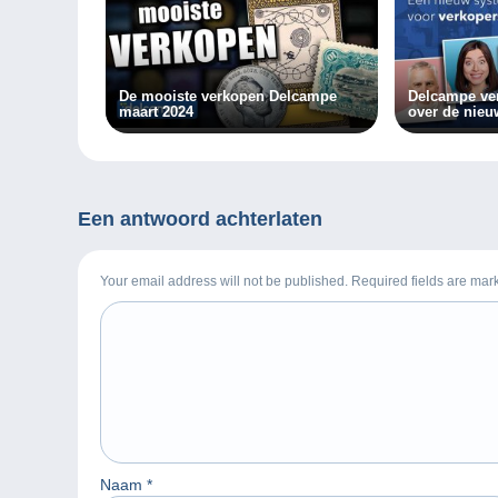
De mooiste verkopen Delcampe
Delcampe ver
maart 2024
over de nieu
Delcampe!
Een antwoord achterlaten
Your email address will not be published. Required fields are ma
Naam
*