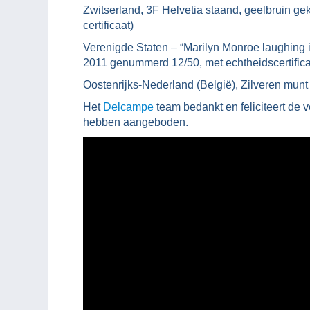
Zwitserland, 3F Helvetia staand, geelbruin ge
certificaat)
Verenigde Staten – “Marilyn Monroe laughing 
2011 genummerd 12/50, met echtheidscertific
Oostenrijks-Nederland (België), Zilveren munt 
Het
Delcampe
team bedankt en feliciteert de 
hebben aangeboden.