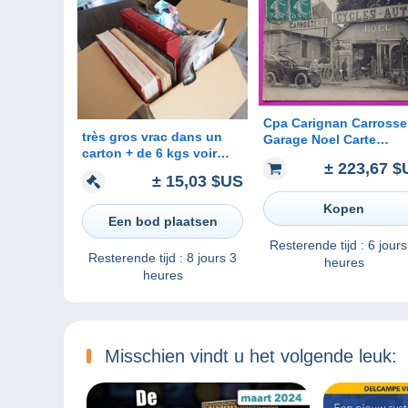
Cpa Carignan Carrosse
très gros vrac dans un
Garage Noel Carte
carton + de 6 kgs voir
Postale 08 Ardennes R
± 223,67 $
photos et description
Proche Bazeilles Seda
± 15,03 $US
Kopen
Een bod plaatsen
Resterende tijd :
6 jours
Resterende tijd :
8 jours 3
heures
heures
Misschien vindt u het volgende leuk: