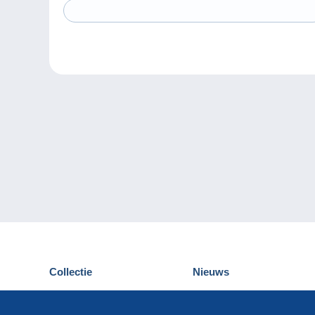
Collectie
Nieuws
Postkaarten
Delcampe Evenementen
Postzegels
Wedstrijden