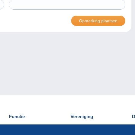
Functie
Vereniging
D
Nieuwigheden
Wie zijn wij
D
Tips
Privacy
C