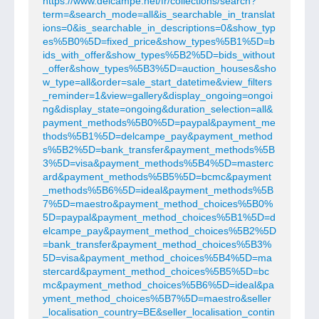
https://www.delcampe.net/fr/collections/search?
term=&search_mode=all&is_searchable_in_translat
ions=0&is_searchable_in_descriptions=0&show_typ
es%5B0%5D=fixed_price&show_types%5B1%5D=b
ids_with_offer&show_types%5B2%5D=bids_without
_offer&show_types%5B3%5D=auction_houses&sho
w_type=all&order=sale_start_datetime&view_filters
_reminder=1&view=gallery&display_ongoing=ongoi
ng&display_state=ongoing&duration_selection=all&
payment_methods%5B0%5D=paypal&payment_me
thods%5B1%5D=delcampe_pay&payment_method
s%5B2%5D=bank_transfer&payment_methods%5B
3%5D=visa&payment_methods%5B4%5D=masterc
ard&payment_methods%5B5%5D=bcmc&payment
_methods%5B6%5D=ideal&payment_methods%5B
7%5D=maestro&payment_method_choices%5B0%
5D=paypal&payment_method_choices%5B1%5D=d
elcampe_pay&payment_method_choices%5B2%5D
=bank_transfer&payment_method_choices%5B3%
5D=visa&payment_method_choices%5B4%5D=ma
stercard&payment_method_choices%5B5%5D=bc
mc&payment_method_choices%5B6%5D=ideal&pa
yment_method_choices%5B7%5D=maestro&seller
_localisation_country=BE&seller_localisation_contin