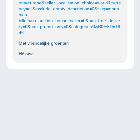
ent=europe&seller_localisation_choice=world&curre
ncy=all&exclude_empty_description=0&slug=monn
aies-
billets&is_auction_house_seller=0&has_free_delive
ry=0&has_promo_only=0&categories%5B0%5D=19
46
Met vriendelijke groenten
Héloïse