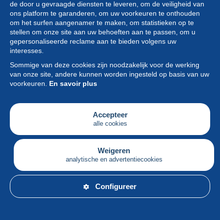
de door u gevraagde diensten te leveren, om de veiligheid van
ons platform te garanderen, om uw voorkeuren te onthouden
om het surfen aangenamer te maken, om statistieken op te
stellen om onze site aan uw behoeften aan te passen, om u
gepersonaliseerde reclame aan te bieden volgens uw
Collectie
interesses.
Sommige van deze cookies zijn noodzakelijk voor de werking
Nieuws
van onze site, andere kunnen worden ingesteld op basis van uw
voorkeuren.
En savoir plus
Functie
Vereniging
Accepteer
alle cookies
Diensten
Schrijven
Weigeren
analytische en advertentiecookies
Nederlands
Configureer
© Delcampe International srl - Alle rechten voorbehouden.
Gebruiks
&
privacyvoorwaarden.