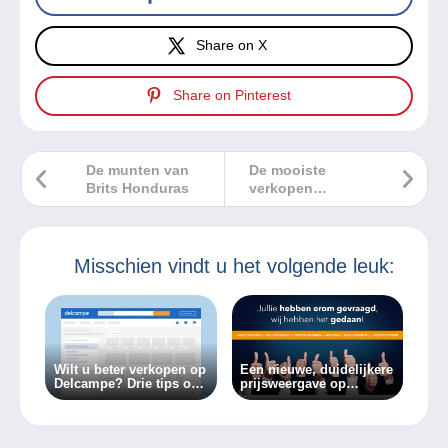
Share on X
Share on Pinterest
De munten van
De mooiste
Brits Honduras
verkopen
Delcampe juni
2026
Misschien vindt u het volgende leuk:
Wilt u beter verkopen op
Een nieuwe, duidelijkere
Delcampe? Drie tips om
prijsweergave op
dat te doen!
Delcampe