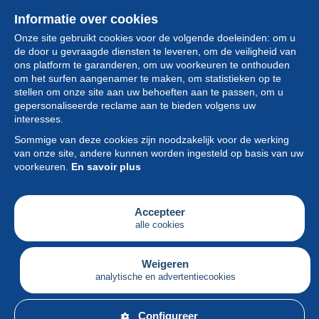
Informatie over cookies
Onze site gebruikt cookies voor de volgende doeleinden: om u
de door u gevraagde diensten te leveren, om de veiligheid van
ons platform te garanderen, om uw voorkeuren te onthouden
om het surfen aangenamer te maken, om statistieken op te
stellen om onze site aan uw behoeften aan te passen, om u
gepersonaliseerde reclame aan te bieden volgens uw
Collectie
interesses.
Sommige van deze cookies zijn noodzakelijk voor de werking
Nieuws
van onze site, andere kunnen worden ingesteld op basis van uw
voorkeuren.
En savoir plus
Functie
Vereniging
Accepteer
alle cookies
Diensten
Schrijven
Weigeren
analytische en advertentiecookies
Nederlands
Configureer