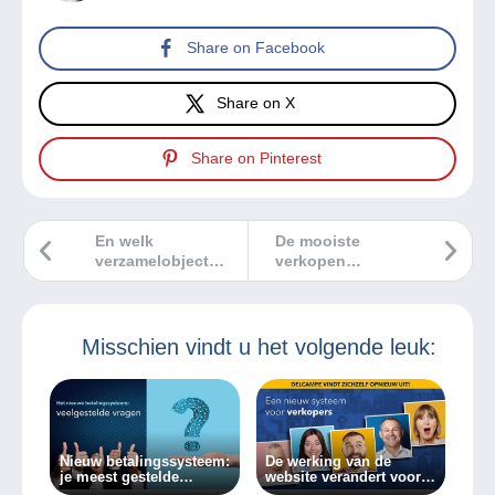
Share on Facebook
Share on X
Share on Pinterest
En welk
De mooiste
verzamelobject
verkopen
geef jij voor de
Delcampe
feestdagen?
december 2024
Misschien vindt u het volgende leuk:
Nieuw betalingssysteem:
De werking van de
je meest gestelde
website verandert voor
vragen.
verkopers op Delcampe!