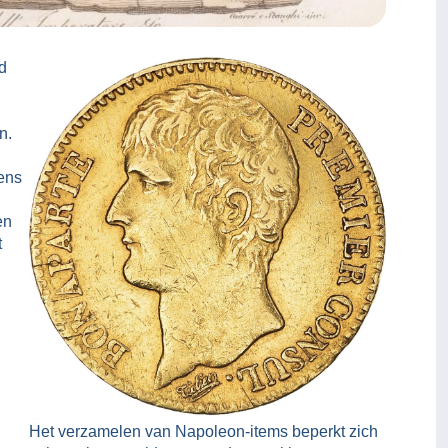
d
n.
eens
en
t
Het verzamelen van Napoleon-items beperkt zich