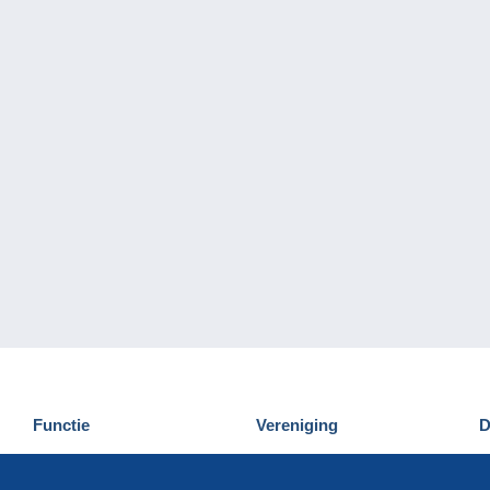
Functie
Vereniging
D
Nieuwigheden
Wie zijn wij
D
Tips
Privacy
C