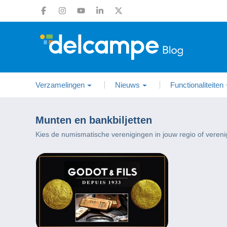
Verzamelingen
Nieuws
Functionaliteiten
Munten en bankbiljetten
Kies de numismatische verenigingen in jouw regio of vereni