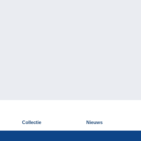
Collectie
Nieuws
Postkaarten
Delcampe Evenementen
Postzegels
Wedstrijden