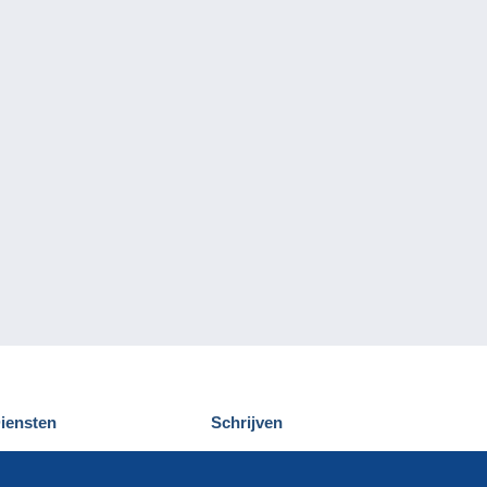
iensten
Schrijven
elcampe ontdekken
Een bericht
ontact