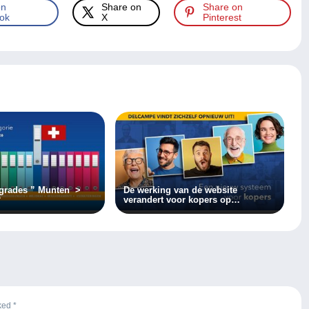
on
Share on
Share on
ok
X
Pinterest
pgrades ” Munten >
De werking van de website
“
verandert voor kopers op
Delcampe!
rked
*