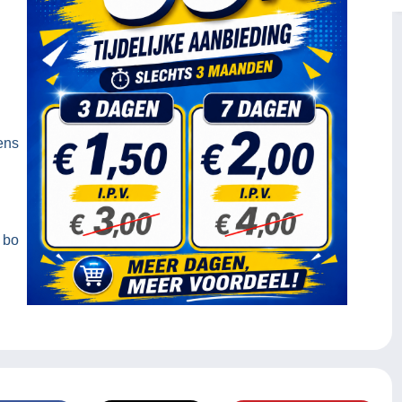
eens
 bo