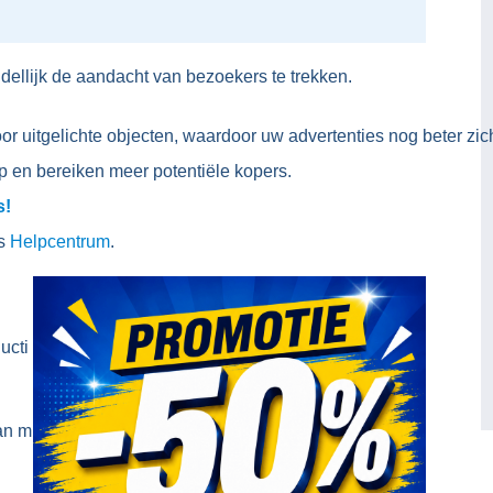
ellijk de aandacht van bezoekers te trekken.
voor uitgelichte objecten, waardoor uw advertenties nog beter z
p en bereiken meer potentiële kopers.
s!
ns
Helpcentrum
.
ucti
aan m