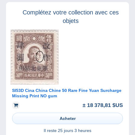
Philapostel aura
l’aviation
lieu du 2 au 5
Complétez votre collection avec ces
septembre 2021
objets
SI53D Cina China Chine 50 Rare Fine Yuan Surcharge
Missing Print NO gum
± 18 378,81 $US
Acheter
Il reste
25 jours 3 heures