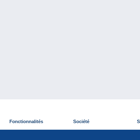
Fonctionnalités
Société
S
Nouveautés
Qui sommes-nous
D
Astuces
Gestion des cookies
N