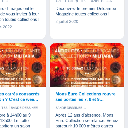
UITÉS
ART ET ANTIQUITÉS
BANDE DESSINÉE
 ALIMENTATION
BIJOUX
BISTROT ET ALIMENTATION
rs d'images ont le
Découvrez le premier Delcampe
COLLECTION MODERNES
CARTES DE COLLECTION MODERNES
 de vous inviter à leur
Magazine toutes collections !
TALES
FIGURINES
CARTES POSTALES
CINÉMA
FÈVES
n toutes collections !
2 juillet 2020
MÉDAILLES
JEUX
FIGURINES
JETONS ET MÉDAILLES
e 2022
REVUES
MAQUETTES
JEUX
LIVRES ET REVUES
MONNAIES & BILLETS
MAQUETTES
MILITARIA
PHOTOGRAPHIE
MINÉRAUX ET FOSSILES
IEUX DOCUMENTS
MONNAIES & BILLETS
MUSIQUE ET INSTRUMENTS
PARFUMS
PHOTOGRAPHIE
PIN'S
PUBLICITÉ
SPORTS
TÉLÉCARTES
TIMBRES
VIEUX DOCUMENTS
VINYLES
es carrés consacrés
Mons Euro Collections rouvre
ion ? C’est ce week-
ses portes les 7, 8 et 9
 !
décembre 2018
UITÉS
BANDE DESSINÉE
BANDE DESSINÉE
 ALIMENTATION
BISTROT ET ALIMENTATION
re à 14h00 au 9
Après 12 ans d’absence, Mons
TALES
CARTES DE COLLECTION MODERNES
18h00, Le Lotto
Euro Collection se relance. Venez
S DELCAMPE
MILITARIA
CARTES POSTALES
CINÉMA
britera un salon
parcourir 10 000 mètres carrés