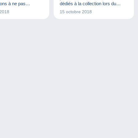
HIE
PUBLICITÉ
ÉVÉNEMENTS DELCAMPE
tions à ne pas
dédiés à la collection lors du
UMENTS
VINYLES
JETONS ET MÉDAILLES
second week-end de décembre.
 2018
15 octobre 2018
LIVRES ET REVUES
MAQUETTES
MILITARIA
MONNAIES & BILLETS
PHOTOGRAPHIE
TÉLÉCARTES
TIMBRES