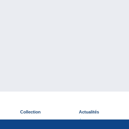
Collection
Actualités
Cartes postales
Événements Delcampe
Timbres
Concours