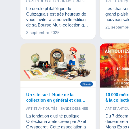
CARTES DE COLLECTION MODERNES
ART ET ANTIQ
CARTES POSTALES
BISTROT ET
Le cercle philatélique du
Les chasseu
ÉVÉNEMENTS DELCAMPE
JEUX
CARTES DE 
Cubzaguais est très heureux de
grand plaisir
LIVRES ET REVUES
MAQUETTES
CARTES POS
vous inviter à la nouvelle édition
nouveau salo
MILITARIA
MONNAIES & BILLETS
JETONS ET 
de sa Bourse Multi-collection qui
21 septembr
TIMBRES
VINYLES
LIVRES ET 
aura lieu le dimanche 19 octobre
3 septembre 2025
MILITARIA
2025. Notez dès à présent ce
PARFUMS
rendez-vous dans votre agenda
TIMBRES
V
Un site sur l’étude de la
10 000 mètr
collection en général et des
à la collect
collectionneurs en particulier,
end à Mons
ART ET ANTIQUITÉS
BANDE DESSINÉE
ART ET ANTIQ
découvrez Collectiana
BIJOUX
BISTROT ET ALIMENTATION
BISTROT ET
La fondation d’utilité publique
Du 7 décemb
CARTES DE COLLECTION MODERNES
CARTES POS
Collectiana a été créée par Axel
décembre à 
CARTES POSTALES
CINÉMA
FÈVES
ÉVÉNEMENT
Gryspeerdt. Cette association a
Mons Expo a