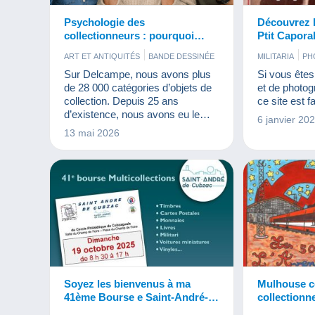
Psychologie des
Découvrez 
collectionneurs : pourquoi
Ptit Caporal
collectionnons-nous ?
ART ET ANTIQUITÉS
BANDE DESSINÉE
MILITARIA
PH
BISTROT ET ALIMENTATION
Sur Delcampe, nous avons plus
Si vous êtes
CARTES POSTALES
CINÉMA
JEUX
de 28 000 catégories d’objets de
et de photog
MILITARIA
MONNAIES & BILLETS
collection. Depuis 25 ans
ce site est f
PARFUMS
PUBLICITÉ
TIMBRES
d’existence, nous avons eu le
6 janvier 20
VIEUX DOCUMENTS
VINYLES
temps de faire le tour des salons
13 mai 2026
et de rencontrer des milliers de
passionnés animés par le même
plaisir, la collection.
Soyez les bienvenus à ma
Mulhouse cé
41ème Bourse e Saint-André-
de-Cubzac