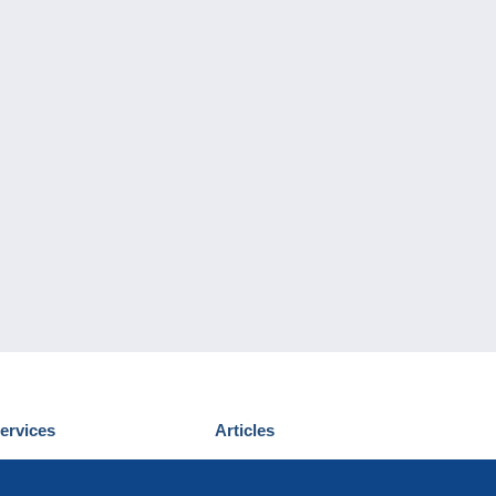
ervices
Articles
écouvrir Delcampe
Proposer un
ous contacter