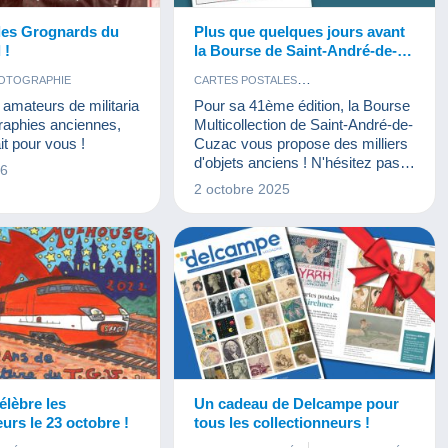
les Grognards du
Plus que quelques jours avant
 !
la Bourse de Saint-André-de-
Cuzac
OTOGRAPHIE
CARTES POSTALES
ÉVÉNEMENTS DELCAMPE
 amateurs de militaria
Pour sa 41ème édition, la Bourse
LIVRES ET REVUES
MILITARIA
raphies anciennes,
Multicollection de Saint-André-de-
MONNAIES & BILLETS
TIMBRES
ait pour vous !
Cuzac vous propose des milliers
VINYLES
d'objets anciens ! N'hésitez pas à
26
aller y faire un tour !
2 octobre 2025
lèbre les
Un cadeau de Delcampe pour
collectionneurs le 23 octobre !
tous les collectionneurs !