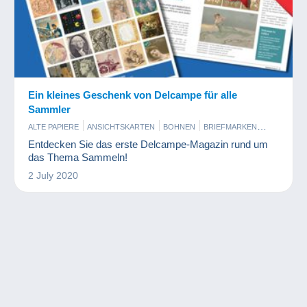
Ein kleines Geschenk von Delcampe für alle
Sammler
ALTE PAPIERE
ANSICHTSKARTEN
BOHNEN
BRIEFMARKEN
BÜCHER UND ZEITSCHRIFTEN
COMICS
Entdecken Sie das erste Delcampe-Magazin rund um
ENTRIEGELUNGSCHIPS UND MEDAILLEN
ESSEN UND TRINKEN
das Thema Sammeln!
FIGUREN
KINO, FILM UND VIDEO
KUNST UND ANTIQUITÄNTEN
2 July 2020
MILITARIA
MINERALIEN UND FOSSILIEN
MODELLBAU UND MODELLTECHNIK
MODERNE SAMMLERKARTEN
MÜNZEN UND BANKNOTEN
MUSIK UND INSTRUMENTE
PARFUM
PHOTOGRAPHICA
PIN'S
SCHMUCK
SPIELZEUG
SPORT
TELEFONKARTEN
VINYL
WERBUNG