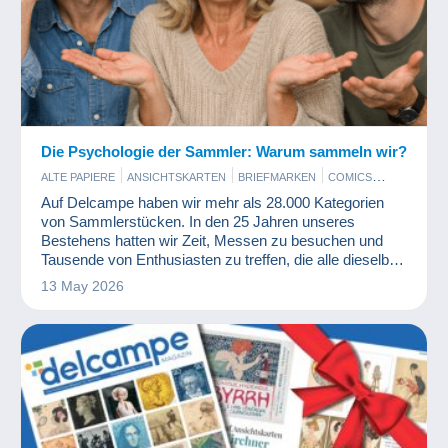
Die Psychologie der Sammler: Warum sammeln wir?
ALTE PAPIERE
ANSICHTSKARTEN
BRIEFMARKEN
COMICS
ESSEN UND TRINKEN
KINO, FILM UND VIDEO
Auf Delcampe haben wir mehr als 28.000 Kategorien
KUNST UND ANTIQUITÄNTEN
MILITARIA
von Sammlerstücken. In den 25 Jahren unseres
MÜNZEN UND BANKNOTEN
PARFUM
SPIELZEUG
VINYL
Bestehens hatten wir Zeit, Messen zu besuchen und
WERBUNG
Tausende von Enthusiasten zu treffen, die alle dieselbe
Leidenschaft teilen: das Sammeln.
13 May 2026