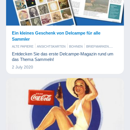
Ein kleines Geschenk von Delcampe für alle
Sammler
ALTE PAPIERE
ANSICHTSKARTEN
BOHNEN
BRIEFMARKEN
BÜCHER UND ZEITSCHRIFTEN
COMICS
Entdecken Sie das erste Delcampe-Magazin rund um
ENTRIEGELUNGSCHIPS UND MEDAILLEN
ESSEN UND TRINKEN
das Thema Sammeln!
FIGUREN
KINO, FILM UND VIDEO
KUNST UND ANTIQUITÄNTEN
2 July 2020
MILITARIA
MINERALIEN UND FOSSILIEN
MODELLBAU UND MODELLTECHNIK
MODERNE SAMMLERKARTEN
MÜNZEN UND BANKNOTEN
MUSIK UND INSTRUMENTE
PARFUM
PHOTOGRAPHICA
PIN'S
SCHMUCK
SPIELZEUG
SPORT
TELEFONKARTEN
VINYL
WERBUNG