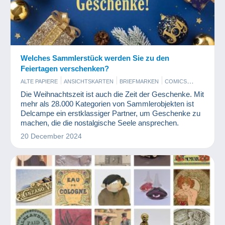
Welches Sammlerstück werden Sie zu den
Feiertagen verschenken?
ALTE PAPIERE
ANSICHTSKARTEN
BRIEFMARKEN
COMICS
ESSEN UND TRINKEN
FIGUREN
KUNST UND ANTIQUITÄNTEN
Die Weihnachtszeit ist auch die Zeit der Geschenke. Mit
MODERNE SAMMLERKARTEN
MÜNZEN UND BANKNOTEN
mehr als 28.000 Kategorien von Sammlerobjekten ist
PHOTOGRAPHICA
SPIELZEUG
VINYL
Delcampe ein erstklassiger Partner, um Geschenke zu
machen, die die nostalgische Seele ansprechen.
20 December 2024