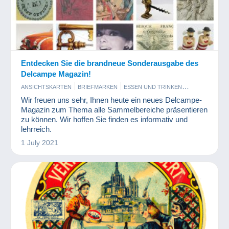
Entdecken Sie die brandneue Sonderausgabe des
Delcampe Magazin!
ANSICHTSKARTEN
BRIEFMARKEN
ESSEN UND TRINKEN
MÜNZEN UND BANKNOTEN
PARFUM
Wir freuen uns sehr, Ihnen heute ein neues Delcampe-
Magazin zum Thema alle Sammelbereiche präsentieren
zu können. Wir hoffen Sie finden es informativ und
lehrreich.
1 July 2021