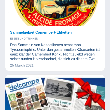
Sammelgebiet Camembert-Etiketten
ESSEN UND TRINKEN
Das Sammeln von Käseetiketten nennt man
Tyrosemiophilie. Unter den gesammelten Käsesorten ist
ganz klar der Camembert König. Nicht zuletzt wegen
seiner runden Holzschachtel, die sich zu diesem Zweck
besonders gut eignet. Es gibt wunderschöne
25 March 2021
Illustrationen zu entdecken und manche geben sogar
den Blick frei auf bestimmte historische Ereignisse.