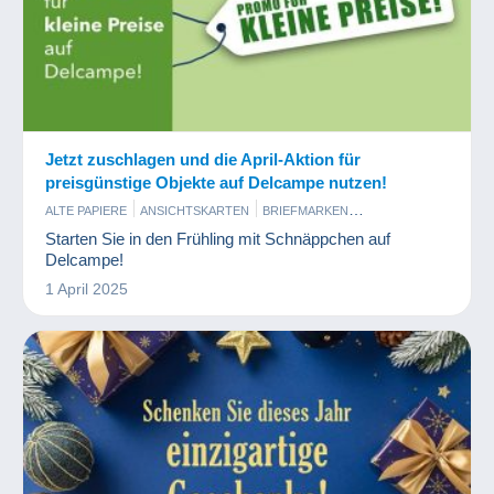
Jetzt zuschlagen und die April-Aktion für
preisgünstige Objekte auf Delcampe nutzen!
ALTE PAPIERE
ANSICHTSKARTEN
BRIEFMARKEN
BÜCHER UND ZEITSCHRIFTEN
COMICS
ESSEN UND TRINKEN
Starten Sie in den Frühling mit Schnäppchen auf
KOMMERZIELLES
KUNST UND ANTIQUITÄNTEN
Delcampe!
MÜNZEN UND BANKNOTEN
TIPPS
1 April 2025