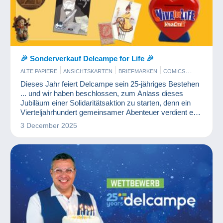
🎉 Sonderverkauf Delcampe for Life 🎉
ALTE PAPIERE
ANSICHTSKARTEN
BRIEFMARKEN
COMICS
DELCAMPE-EREIGNISSE
KUNST UND ANTIQUITÄNTEN
Dieses Jahr feiert Delcampe sein 25-jähriges Bestehen
MÜNZEN UND BANKNOTEN
SCHMUCK
WERBUNG
... und wir haben beschlossen, zum Anlass dieses
Jubiläum einer Solidaritätsaktion zu starten, denn ein
Vierteljahrhundert gemeinsamer Abenteuer verdient es
auch, denen die Hand zu reichen, die sie am
3 December 2025
dringendsten brauchen.