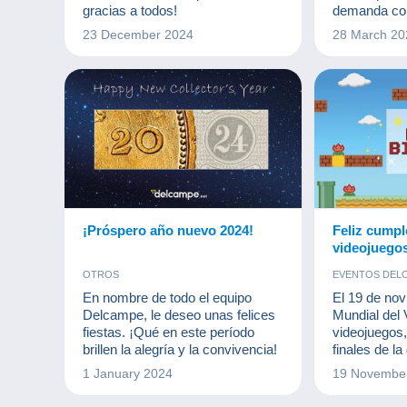
gracias a todos!
demanda con
Trustpilot, 
23 December 2024
28 March 20
valoraciones
Tribunal de 
Brabante Va
¡Próspero año nuevo 2024!
Feliz cumpl
videojuego
OTROS
EVENTOS DEL
En nombre de todo el equipo
El 19 de nov
Delcampe, le deseo unas felices
Mundial del 
fiestas. ¡Qué en este período
videojuegos
brillen la alegría y la convivencia!
finales de l
han converti
1 January 2024
19 Novembe
cotidiana de
más jóvenes