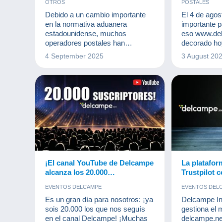
OTROS
POSTALES
Debido a un cambio importante
El 4 de agos
en la normativa aduanera
importante pa
estadounidense, muchos
eso www.del
operadores postales han
decorado ho
suspendido o restringido
4 September 2025
3 August 20
temporalmente los envíos de
mercancías a los Estados
Unidos.
¡El canal YouTube de Delcampe
La platafor
alcanza los 20.000
Trustpilot 
suscriptores!
prácticas d
EVENTOS DELCAMPE
EVENTOS DEL
mercado de
Es un gran día para nosotros: ¡ya
Delcampe In
sois 20.000 los que nos seguís
gestiona el
en el canal Delcampe! ¡Muchas
delcampe.ne