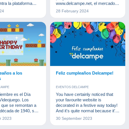
SELLOS
tra la plataforma
www.delcampe.net, el mercado
conocida por sus
de los coleccionistas. Le
24
28 February 2024
 con estrellas, ante el
esperamos a las 15:00 para
la Empresa del
plantearle sus preguntas.
lón.
eaños a los
Feliz cumpleaños Delcampe!
s
CAMPE
EVENTOS DELCAMPE
iembre es el Día
You have certainly noticed that
Videojuego. Los
your favourite website is
, que se remontan a
decorated in a festive way today!
a década de 1940, se
And it's quite normal because it's
do en parte de la vida
its birthday!
r 2023
30 September 2023
 las generaciones
.