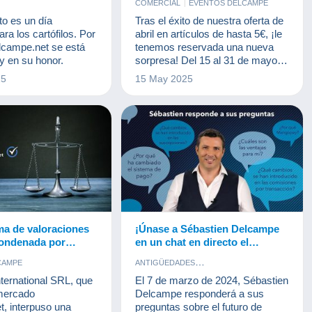
COMERCIAL
EVENTOS DELCAMPE
artículos a partir de 100€!
to es un día
Tras el éxito de nuestra oferta de
ra los cartófilos. Por
abril en artículos de hasta 5€, ¡le
campe.net se está
tenemos reservada una nueva
y en su honor.
sorpresa! Del 15 al 31 de mayo,
benefíciese de un 20% de
25
15 May 2025
descuento en los gastos de
plataforma para todos los
artículos a partir de 100€ (gastos
excluidos).
ma de valoraciones
¡Únase a Sébastien Delcampe
condenada por
en un chat en directo el
esleales contra el
07/03/2024!
CAMPE
ANTIGÜEDADES
lcampe.net
DOCUMENTOS ANTIGUOS
ternational SRL, que
El 7 de marzo de 2024, Sébastien
EVENTOS DELCAMPE
FOTOGRAFÍA
 mercado
Delcampe responderá a sus
MONEDAS & BILLETES
POSTALES
t, interpuso una
preguntas sobre el futuro de