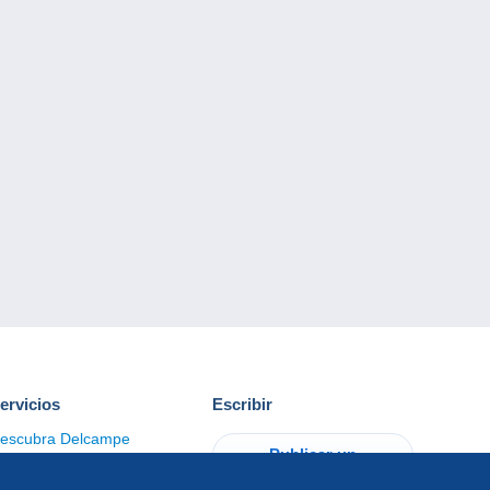
ervicios
Escribir
escubra Delcampe
Publicar un
ontacto
artículo