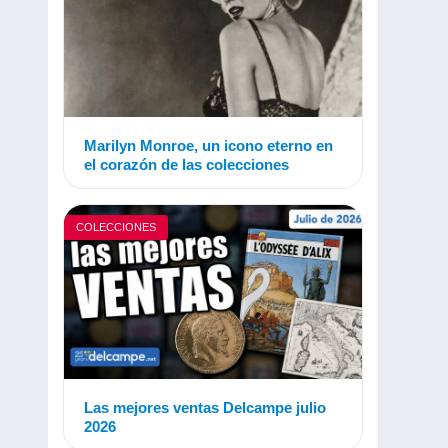
Marilyn Monroe, un icono eterno en
el corazón de las colecciones
COLECCIONES
Las mejores ventas Delcampe julio
2026