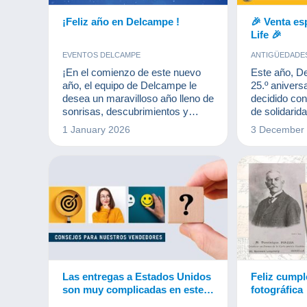
¡Feliz año en Delcampe !
🎉 Venta es
Life 🎉
EVENTOS DELCAMPE
ANTIGÜEDADE
DOCUMENTO
¡En el comienzo de este nuevo
Este año, D
EVENTOS D
año, el equipo de Delcampe le
25.º anivers
MONEDAS & 
desea un maravilloso año lleno de
decidido con
PUBLICIDAD
sonrisas, descubrimientos y
de solidarid
colecciones!
de siglo de 
1 January 2026
3 December
también mer
quienes más 
Las entregas a Estados Unidos
Feliz cumpl
son muy complicadas en este
fotográfica
momento.