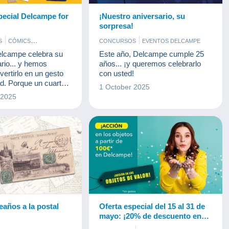
pecial Delcampe for
¡Nuestro aniversario, su
sorpresa!
S
CÓMICS
CONCURSOS
EVENTOS DELCAMPE
S ANTIGUOS
elcampe celebra su
Este año, Delcampe cumple 25
ELCAMPE
JOYAS
ario... y hemos
años... ¡y queremos celebrarlo
BILLETES
POSTALES
vertirlo en un gesto
con usted!
SELLOS
ad. Porque un cuarto
1 October 2025
aventura juntos
 2025
ece tender la mano a
lo necesitan.
eaños a la postal
Oferta especial del 15 al 31 de
mayo: ¡20% de descuento en
los gastos de plataforma para