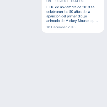
CINE
CÓMICS
FIGURILLAS
LIBROS Y REVISTAS
El 18 de noviembre de 2018 se
MONEDAS & BILLETES
celebraron los 90 años de la
aparición del primer dibujo
animado de Mickey Mouse, que
dio a conocer al ratón más
18 December 2018
famoso del mundo. Hoy en día,
se puede hacer una gran
colección de Mickey.