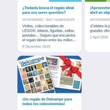
¿Todavía busca el regalo ideal
¡Aproveche 
para sus seres queridos?
abril en obj
en Delcamp
ANTIGÜEDADES
BAR Y ALIMENTACIÓN
ANTIGÜEDADE
CÓMICS
DOCUMENTOS ANTIGUOS
COMERCIAL
Vinilos, coleccionables de
¡Celebre la 
FOTOGRAFÍA
JOYAS
JUEGOS
DOCUMENTO
LEGO®, tebeos, figuritas, sellos,
grandes ofe
LIBROS Y REVISTAS
LIBROS Y RE
postales... Seguro que encuentra
1 April 2025
MONEDAS & BILLETES
POSTALES
MONEDAS & 
el regalo idóneo entre los millones
SELLOS
VINILES
SELLOS
de objetos de colección
8 December 2025
disponibles en Delcampe.
¡Un regalo de Delcampe para
todos los coleccionistas!