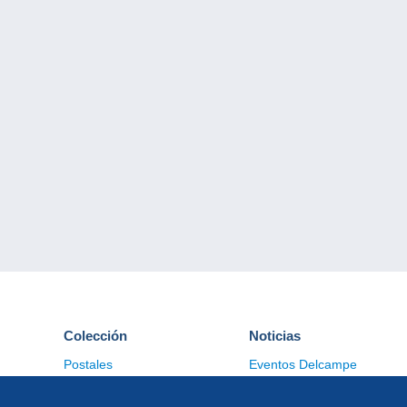
Colección
Noticias
Postales
Eventos Delcampe
Sellos
Concursos
Monedas & Billetes