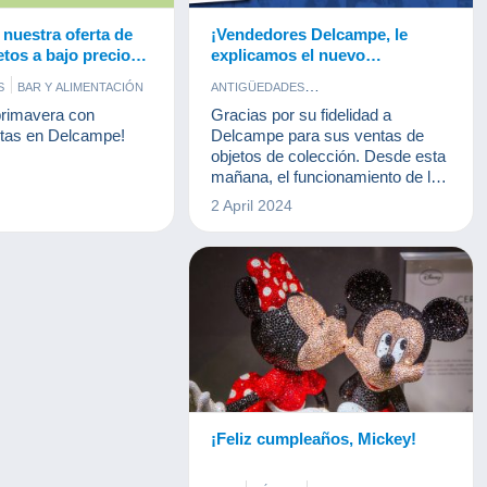
nuestra oferta de
¡Vendedores Delcampe, le
etos a bajo precio
explicamos el nuevo
e!
funcionamiento de Delcampe!
S
BAR Y ALIMENTACIÓN
ANTIGÜEDADES
CÓMICS
CONSEJOS
DOCUMENTOS ANTIGUOS
primavera con
Gracias por su fidelidad a
S ANTIGUOS
FOTOGRAFÍA
HABAS
rtas en Delcampe!
Delcampe para sus ventas de
VISTAS
LIBROS Y REVISTAS
objetos de colección. Desde esta
BILLETES
POSTALES
MONEDAS & BILLETES
NOVEDADES
mañana, el funcionamiento de los
POSTALES
SELLOS
gastos Delcampe ha cambiado,
2 April 2024
tal y como le informamos.
¡Feliz cumpleaños, Mickey!