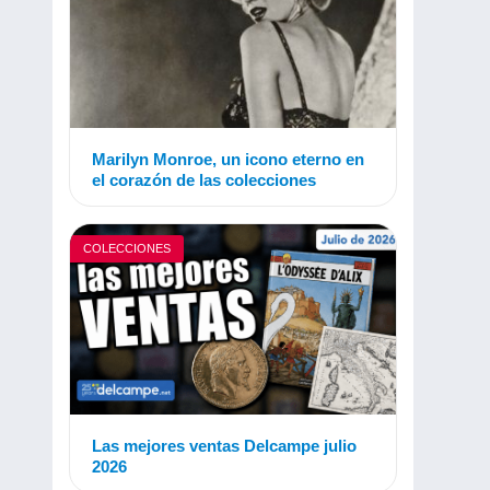
Marilyn Monroe, un icono eterno en
el corazón de las colecciones
COLECCIONES
Las mejores ventas Delcampe julio
2026