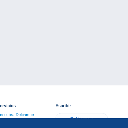
ervicios
Escribir
escubra Delcampe
Publicar un
ontacto
artículo