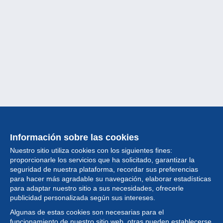
Información sobre las cookies
Nuestro sitio utiliza cookies con los siguientes fines:
proporcionarle los servicios que ha solicitado, garantizar la
seguridad de nuestra plataforma, recordar sus preferencias
para hacer más agradable su navegación, elaborar estadísticas
para adaptar nuestro sitio a sus necesidades, ofrecerle
Colección
publicidad personalizada según sus intereses.
Algunas de estas cookies son necesarias para el
Noticias
funcionamiento de nuestro sitio web, otras pueden establecerse