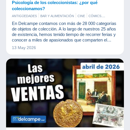
Psicología de los coleccionistas: ¿por qué
coleccionamos?
ANTIGÜEDADES
BAR Y ALIMENTACIÓN
CINE
CÓMICS
DOCUMENTOS ANTIGUOS
JUEGOS
MILITARES
En Delcampe contamos con más de 28 000 categorías
MONEDAS & BILLETES
PERFUMES
POSTALES
PUBLICIDAD
de objetos de colección. A lo largo de nuestros 25 años
SELLOS
VINILES
de existencia, hemos tenido tiempo de recorrer ferias y
conocer a miles de apasionados que comparten el
mismo placer: el coleccionismo.
13 May 2026