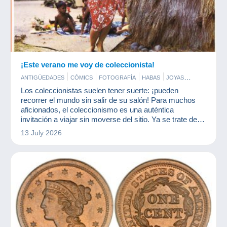
¡Este verano me voy de coleccionista!
ANTIGÜEDADES
CÓMICS
FOTOGRAFÍA
HABAS
JOYAS
MONEDAS & BILLETES
POSTALES
SELLOS
Los coleccionistas suelen tener suerte: ¡pueden
TARJETAS DE COLECCIÓN MODERNAS
recorrer el mundo sin salir de su salón! Para muchos
aficionados, el coleccionismo es una auténtica
invitación a viajar sin moverse del sitio. Ya se trate de
sellos, postales, monedas u objetos antiguos, cada
13 July 2026
pieza cuenta una historia que viene de otro lugar. ¡Y
Delcampe es una agencia de viajes fabulosa!