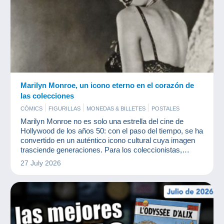
Marilyn Monroe, un icono eterno en el corazón de
las colecciones
CÓMICS
FIGURILLAS
MONEDAS & BILLETES
POSTALES
Marilyn Monroe no es solo una estrella del cine de
Hollywood de los años 50: con el paso del tiempo, se ha
convertido en un auténtico icono cultural cuya imagen
trasciende generaciones. Para los coleccionistas,
representa mucho más que una actriz: encarna un mito,
27 July 2026
una estética y una época.