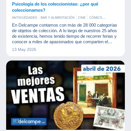
Psicología de los coleccionistas: ¿por qué
coleccionamos?
ANTIGÜEDADES
BAR Y ALIMENTACIÓN
CINE
CÓMICS
DOCUMENTOS ANTIGUOS
JUEGOS
MILITARES
En Delcampe contamos con más de 28 000 categorías
MONEDAS & BILLETES
PERFUMES
POSTALES
PUBLICIDAD
de objetos de colección. A lo largo de nuestros 25 años
SELLOS
VINILES
de existencia, hemos tenido tiempo de recorrer ferias y
conocer a miles de apasionados que comparten el
mismo placer: el coleccionismo.
13 May 2026