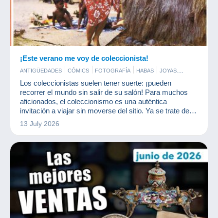
¡Este verano me voy de coleccionista!
ANTIGÜEDADES
CÓMICS
FOTOGRAFÍA
HABAS
JOYAS
MONEDAS & BILLETES
POSTALES
SELLOS
Los coleccionistas suelen tener suerte: ¡pueden
TARJETAS DE COLECCIÓN MODERNAS
recorrer el mundo sin salir de su salón! Para muchos
aficionados, el coleccionismo es una auténtica
invitación a viajar sin moverse del sitio. Ya se trate de
sellos, postales, monedas u objetos antiguos, cada
13 July 2026
pieza cuenta una historia que viene de otro lugar. ¡Y
Delcampe es una agencia de viajes fabulosa!