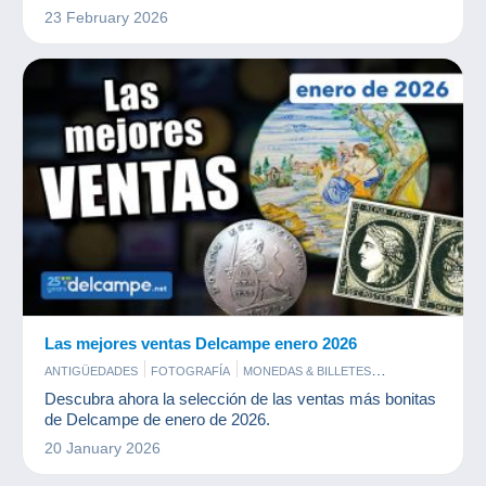
23 February 2026
Las mejores ventas Delcampe enero 2026
ANTIGÜEDADES
FOTOGRAFÍA
MONEDAS & BILLETES
POSTALES
SELLOS
Descubra ahora la selección de las ventas más bonitas
de Delcampe de enero de 2026.
20 January 2026