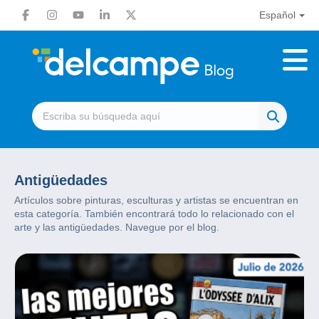
Español
Antigüedades
Artículos sobre pinturas, esculturas y artistas se encuentran en
esta categoría. También encontrará todo lo relacionado con el
arte y las antigüedades. Navegue por el blog.