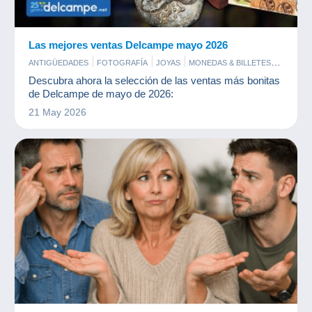
Las mejores ventas Delcampe mayo 2026
ANTIGÜEDADES
FOTOGRAFÍA
JOYAS
MONEDAS & BILLETES
PERFUMES
POSTALES
SELLOS
Descubra ahora la selección de las ventas más bonitas
de Delcampe de mayo de 2026:
21 May 2026