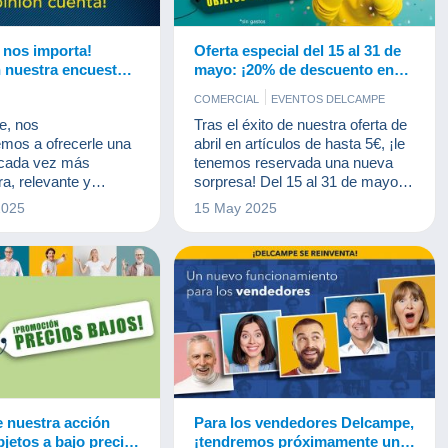
 nos importa!
Oferta especial del 15 al 31 de
n nuestra encuesta
mayo: ¡20% de descuento en
los gastos de plataforma para
COMERCIAL
EVENTOS DELCAMPE
artículos a partir de 100€!
e, nos
Tras el éxito de nuestra oferta de
os a ofrecerle una
abril en artículos de hasta 5€, ¡le
 cada vez más
tenemos reservada una nueva
a, relevante y
sorpresa! Del 15 al 31 de mayo,
sus expectativas.
benefíciese de un 20% de
2025
15 May 2025
ecesitamos su
descuento en los gastos de
plataforma para todos los
artículos a partir de 100€ (gastos
excluidos).
 nuestra acción
Para los vendedores Delcampe,
bjetos a bajo precio
¡tendremos próximamente un