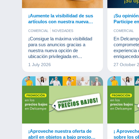
¡Aumente la visibilidad de sus
¡Su opinión
artículos con nuestra nueva
Participe e
opción de ubicación
Delcampe
COMERCIAL
NOVEDADES
COMERCIAL
privilegiada!
¡Consigue la máxima visibilidad
En Delcamp
para sus anuncios gracias a
comprometem
nuestra nueva opción de
experiencia
ubicación privilegiada en
enriquecedor
Delcampe!
adaptada a 
1 July 2026
27 October 
Para ello, n
opinión.
¡Aproveche nuestra oferta de
¡ Aproveche
abril en objetos a bajo precio
sobre los o