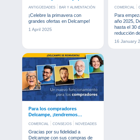
en Delcampe!
en Delcamp
ANTIGÜEDADES
BAR Y ALIMENTACIÓN
COMERCIAL
COMERCIAL
CÓMICS
CONSEJOS
¡Celebre la primavera con
Para empeza
DOCUMENTOS ANTIGUOS
grandes ofertas en Delcampe!
año 2025, D
LIBROS Y REVISTAS
hasta el 30 
1 April 2025
MONEDAS & BILLETES
POSTALES
reducción d
SELLOS
fijos de pla
16 January 
objetos de 
de 5€.
Para los compradores
Delcampe, ¡tendremos
próximamente un nuevo
COMERCIAL
CONSEJOS
NOVEDADES
sistema!
Gracias por su fidelidad a
Delcampe con sus compras de