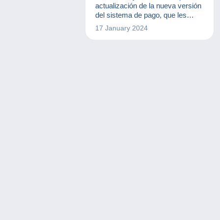
actualización de la nueva versión
del sistema de pago, que les
permitirá gestionar fácilmente sus
17 January 2024
transacciones en nuestra página
web. Este sistema, que
encontrará en la pestaña "Pagos"
Vinculo , es como una billetera
virtual en la que podrá ver su
saldo y sus transacciones
actuales. Esta actualización es
un paso importante para poder
ofrecerle servicios de calidad y
satisface