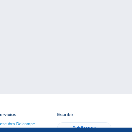
ervicios
Escribir
escubra Delcampe
Publicar un
ontacto