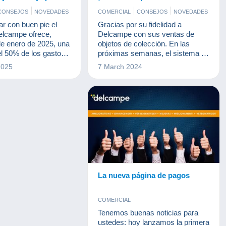
e !
nuevo sistema!
CONSEJOS
NOVEDADES
COMERCIAL
CONSEJOS
NOVEDADES
r con buen pie el
Gracias por su fidelidad a
elcampe ofrece,
Delcampe con sus ventas de
de enero de 2025, una
objetos de colección. En las
el 50% de los gastos
próximas semanas, el sistema de
taforma para todos los
gastos de Delcampe cambiará.
2025
7 March 2024
colección de menos
La nueva página de pagos
COMERCIAL
Tenemos buenas noticias para
ustedes: hoy lanzamos la primera