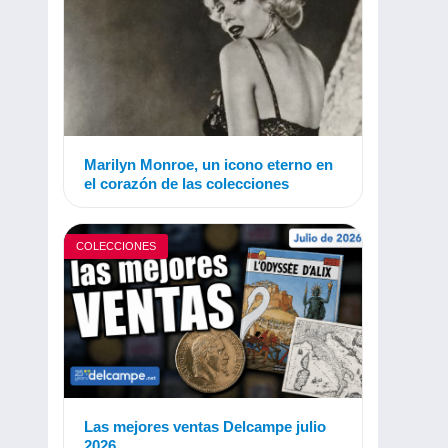
Marilyn Monroe, un icono eterno en
el corazón de las colecciones
COLECCIONES
Las mejores ventas Delcampe julio
2026