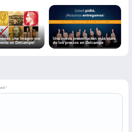
 menos una imagen por
Una nueva presentación más clara
 venta en Delcampe!
de los precios en Delcampe
rked
*