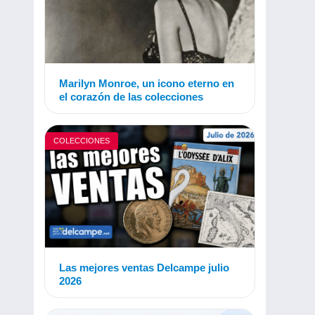
Marilyn Monroe, un icono eterno en
el corazón de las colecciones
COLECCIONES
Las mejores ventas Delcampe julio
2026