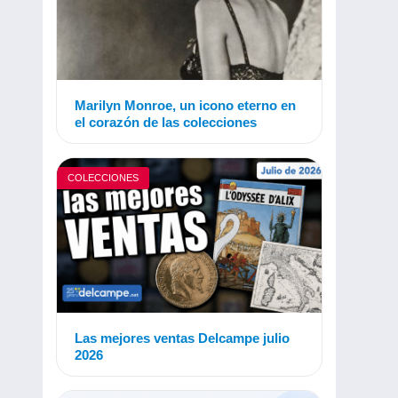
Marilyn Monroe, un icono eterno en
el corazón de las colecciones
COLECCIONES
Las mejores ventas Delcampe julio
2026