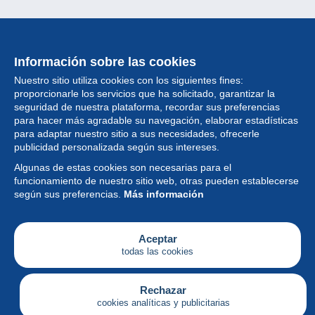
Información sobre las cookies
Nuestro sitio utiliza cookies con los siguientes fines:
proporcionarle los servicios que ha solicitado, garantizar la
seguridad de nuestra plataforma, recordar sus preferencias
para hacer más agradable su navegación, elaborar estadísticas
para adaptar nuestro sitio a sus necesidades, ofrecerle
Colección
publicidad personalizada según sus intereses.
Algunas de estas cookies son necesarias para el
Noticias
funcionamiento de nuestro sitio web, otras pueden establecerse
según sus preferencias.
Más información
Funcionalidad
Empresa
Aceptar
todas las cookies
Servicios
Escribir
Rechazar
cookies analíticas y publicitarias